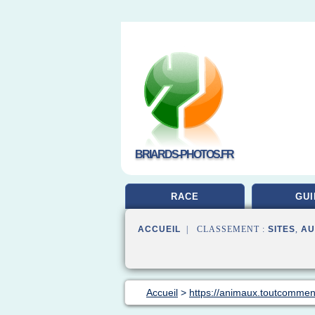
BRIARDS-PHOTOS.FR
RACE
GUI
ACCUEIL
| CLASSEMENT :
SITES
,
AU
Accueil
>
https://animaux.toutcomme