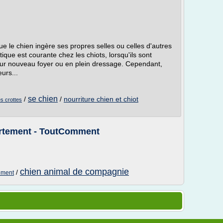
e le chien ingère ses propres selles ou celles d'autres
que est courante chez les chiots, lorsqu'ils sont
eur nouveau foyer ou en plein dressage. Cependant,
urs...
se chien
/
/
nourriture chien et chiot
s crottes
artement - ToutComment
chien animal de compagnie
/
ement