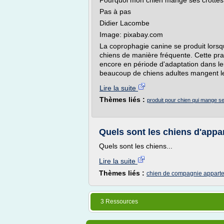
Pourquoi mon chien mange ses crottes
Pas à pas
Didier Lacombe
Image: pixabay.com
La coprophagie canine se produit lorsqu
chiens de manière fréquente. Cette prati
encore en période d'adaptation dans l
beaucoup de chiens adultes mangent le
Lire la suite
Thèmes liés :
produit pour chien qui mange se
Quels sont les chiens d'app
Quels sont les chiens...
Lire la suite
Thèmes liés :
chien de compagnie appart
3 Ressources