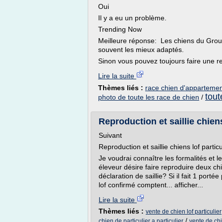
Oui
Il y a eu un problème.
Trending Now
Meilleure réponse: Les chiens du Gro
souvent les mieux adaptés.
Sinon vous pouvez toujours faire une rec
Lire la suite
Thèmes liés :
race chien d'apparteme
tout
photo de toute les race de chien
/
Reproduction et saillie chiens 
Suivant
Reproduction et saillie chiens lof particu
Je voudrai connaître les formalités et 
éleveur désire faire reproduire deux chie
déclaration de saillie? Si il fait 1 porté
lof confirmé comptent... afficher...
Lire la suite
Thèmes liés :
vente de chien lof particulier
/
chien de particulier a particulier
vente de chi