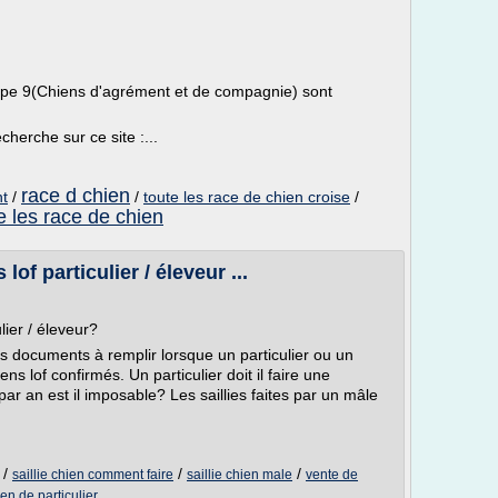
upe 9(Chiens d'agrément et de compagnie) sont
herche sur ce site :...
race d chien
nt
/
/
toute les race de chien croise
/
e les race de chien
lof particulier / éleveur ...
lier / éleveur?
les documents à remplir lorsque un particulier ou un
ns lof confirmés. Un particulier doit il faire une
e par an est il imposable? Les saillies faites par un mâle
/
/
/
saillie chien comment faire
saillie chien male
vente de
en de particulier