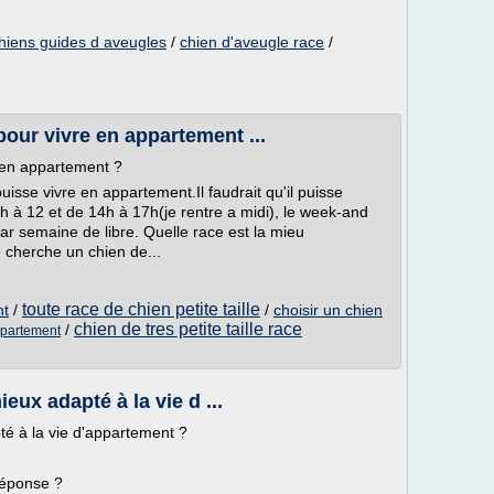
hiens guides d aveugles
/
chien d'aveugle race
/
pour vivre en appartement ...
e en appartement ?
puisse vivre en appartement.Il faudrait qu'il puisse
8h à 12 et de 14h à 17h(je rentre a midi), le week-and
 par semaine de libre. Quelle race est la mieu
e cherche un chien de...
toute race de chien petite taille
nt
/
/
choisir un chien
chien de tres petite taille race
/
ppartement
ieux adapté à la vie d ...
té à la vie d'appartement ?
réponse ?