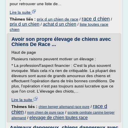
pour retrouver une liste de...
Lire la suite
race d chien
Thèmes liés :
prix d un chien de race
/
/
prix d un chien
achat d un chien
/
/
liste toutes race
chien
Avoir son propre élevage de chiens avec
Chiens De Race ...
Haut de page
Plusieurs raisons peuvent motiver un élevage :
* La profession/l'aspect financier : C'est la plus souvent
invoquée. Mais cela n'a rien de critiquable. La plupart des
éleveurs sont aussi de grands amoureux des chiens et
effectuent l'opération dans de très bonnes conditions. De
plus, l'opération n'est pas toujours aussi lucrative que ce
que l'on croit. L'élevage des chiots,...
Lire la suite
race d
Thèmes liés :
/
chien berger allemand race pure
chien
/
/
nom chien de pure race
societe centrale canine berger
elevage de chien toutes race
/
allemand
Animaux dangereux, chiens dangereux avec