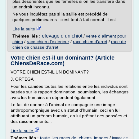
plus désorientés que les femelles si on les transfère dans
un endroit inconnu.
Ne vous inquiétez pas si la saillie est précédé de
quelques préliminaires : c'est tout à fait normal. Il est...
Lire la suite
elevage d un chiot
Thèmes liés :
/
vente d aliment pour
chien
/
race chien d'exterieur
/
race chien d'arret
/
race de
chien de chasse d'arret
Votre chien est-il un dominant? (Article
ChiensDeRace.com)
VOTRE CHIEN EST-IL UN DOMINANT?
J. ORTEGA
Pour les canidés toutes les relations entre les individus sont
basées sur le rapport domination, soumission, les échanges
avec les humains en dépendent également.
Le fait de donner à l'animal de compagnie une image
anthropomorphique avec un statut d'humain, ceci en lui
attribuant un prénom humain, en lui prêtant des pensées et
des raisonnements...
Lire la suite
Thèmes liés :
toute. les races de. chiens. images
/
image de