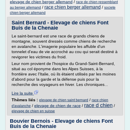
elevage de chien berger allemand
/
race de chien ressemblant
race chien berger allemand
/
/
au berger allemand
societe
chien berger allemand
Saint Bernard - Elevage de chiens Font
Buis de la Chenaie
Le saint-bernard est une race de grands chiens de
montagne, souvent dressés comme chiens de recherche
en avalanche. L'imagerie populaire les affuble d'un
tonnelet d'eau de vie accroché au cou qui serait destiné à
revigorer les victimes du froid.
Leur nom provient de l'hospice du Grand-Saint-Bernard,
situé au col éponyme dans les Alpes Suisses, à la
frontière avec l'Italie, où ils étaient utilisés par les moines
d'abord pour la garde et la défense puis pour la
recherche des voyageurs en hiver. Les chroniques...
Lire la suite
Thèmes liés :
/
elevage de chien saint bernard
race chien
race d chien
/
elevage de chien de race
/
/
d'avalanche
elevage de chien en suisse
Bouvier Bernois - Elevage de chiens Font
Buis de la Chenaie