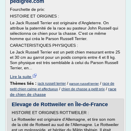
pedigree.com
Fourchette de prix:
HISTOIRE ET ORIGINES :
Le Jack Russell Terrier est originaire d'Angleterre. On
attribue la paternité de la race au pasteur John Russell qui
sélectionna ce chien pour la chasse. C'est ce même
homme qui créa le Parson Russell Terrier.
CARACTERISTIQUES PHYSIQUES :
Le Jack Russell Terrier est un petit chien mesurant entre 25
et 30 cm au garrot pour un poids compris entre 4 et 8 kg.
Son physique est très semblable à celui du Parson Russell
Terrier, en...
Lire la suite
Thèmes liés :
/
/
jack russell terrier
race de
parson russell terrier
/
/
race
petit chien calme et affectueux
chien de chasse a petit prix
de chien de chasse
Elevage de Rottweiler en Île-de-France
HISTOIRE ET ORIGINES ROTTWEILER :
Le Rottweiler est originaire d'Allemagne, et tire son nom
de la cité de Rottweil au sud de l'Allemagne. Le Rottweiler
est un molossoïde, et héritier du Mâtin tibétain. Il était