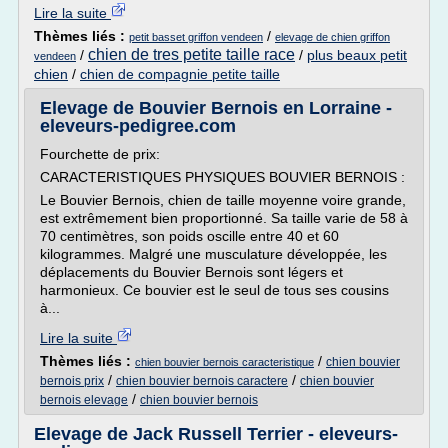
Lire la suite
Thèmes liés :
/
petit basset griffon vendeen
elevage de chien griffon
chien de tres petite taille race
/
/
plus beaux petit
vendeen
chien
/
chien de compagnie petite taille
Elevage de Bouvier Bernois en Lorraine -
eleveurs-pedigree.com
Fourchette de prix:
CARACTERISTIQUES PHYSIQUES BOUVIER BERNOIS :
Le Bouvier Bernois, chien de taille moyenne voire grande,
est extrêmement bien proportionné. Sa taille varie de 58 à
70 centimètres, son poids oscille entre 40 et 60
kilogrammes. Malgré une musculature développée, les
déplacements du Bouvier Bernois sont légers et
harmonieux. Ce bouvier est le seul de tous ses cousins
à...
Lire la suite
Thèmes liés :
/
chien bouvier
chien bouvier bernois caracteristique
/
/
bernois prix
chien bouvier bernois caractere
chien bouvier
/
bernois elevage
chien bouvier bernois
Elevage de Jack Russell Terrier - eleveurs-