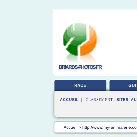
BRIARDS-PHOTOS.FR
RACE
GUI
ACCUEIL
| CLASSEMENT :
SITES
,
AU
Accueil
>
http://www.my-animalerie.c