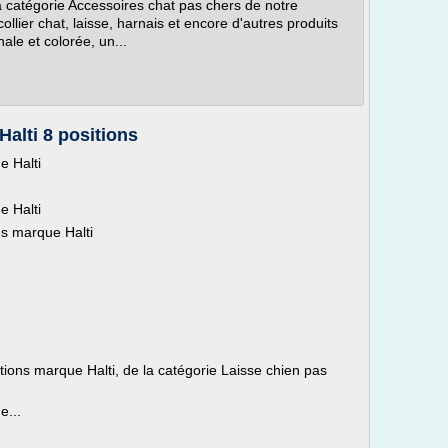
a catégorie Accessoires chat pas chers de notre
ollier chat, laisse, harnais et encore d'autres produits
ale et colorée, un...
Halti 8 positions
e Halti
e Halti
ns marque Halti
itions marque Halti, de la catégorie Laisse chien pas
e...