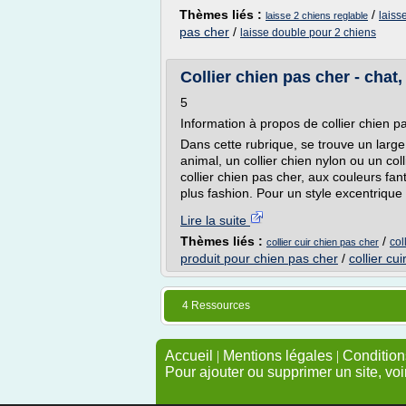
Thèmes liés :
/
laiss
laisse 2 chiens reglable
pas cher
/
laisse double pour 2 chiens
Collier chien pas cher - chat
5
Information à propos de collier chien p
Dans cette rubrique, se trouve un large
animal, un collier chien nylon ou un col
collier chien pas cher, aux couleurs fan
plus fashion. Pour un style excentrique e
Lire la suite
Thèmes liés :
/
col
collier cuir chien pas cher
produit pour chien pas cher
/
collier cui
4 Ressources
Accueil
|
Mentions légales
|
Conditions
Pour ajouter ou supprimer un site, voi