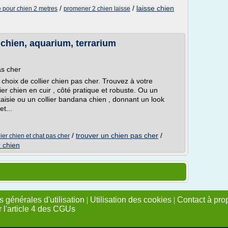
/
/
laisse chien
e pour chien 2 metres
promener 2 chien laisse
, chien, aquarium, terrarium
as cher
 choix de collier chien pas cher. Trouvez à votre
lier chien en cuir , côté pratique et robuste. Ou un
taisie ou un collier bandana chien , donnant un look
t...
/
trouver un chien pas cher
/
lier chien et chat pas cher
r chien
 générales d'utilisation
|
Utilisation des cookies
|
Contact à pro
r l'article 4 des CGUs