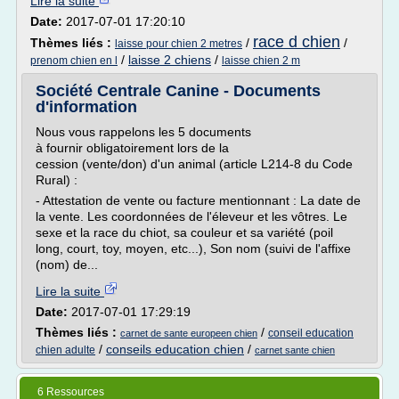
Lire la suite
Date:
2017-07-01 17:20:10
race d chien
Thèmes liés :
/
/
laisse pour chien 2 metres
/
laisse 2 chiens
/
prenom chien en l
laisse chien 2 m
Société Centrale Canine - Documents
d'information
Nous vous rappelons les 5 documents
à fournir obligatoirement lors de la
cession (vente/don) d'un animal (article L214-8 du Code
Rural) :
- Attestation de vente ou facture mentionnant : La date de
la vente. Les coordonnées de l'éleveur et les vôtres. Le
sexe et la race du chiot, sa couleur et sa variété (poil
long, court, toy, moyen, etc...), Son nom (suivi de l'affixe
(nom) de...
Lire la suite
Date:
2017-07-01 17:29:19
Thèmes liés :
/
conseil education
carnet de sante europeen chien
/
conseils education chien
/
chien adulte
carnet sante chien
6 Ressources