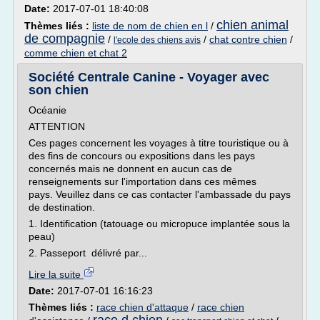
Date:
2017-07-01 18:40:08
chien animal
Thèmes liés :
liste de nom de chien en l
/
de compagnie
/
/
chat contre chien
/
l'ecole des chiens avis
comme chien et chat 2
Société Centrale Canine - Voyager avec
son chien
Océanie
ATTENTION
Ces pages concernent les voyages à titre touristique ou à
des fins de concours ou expositions dans les pays
concernés mais ne donnent en aucun cas de
renseignements sur l'importation dans ces mêmes
pays. Veuillez dans ce cas contacter l'ambassade du pays
de destination.
1. Identification (tatouage ou micropuce implantée sous la
peau)
2. Passeport délivré par...
Lire la suite
Date:
2017-07-01 16:16:23
Thèmes liés :
race chien d'attaque
/
race chien