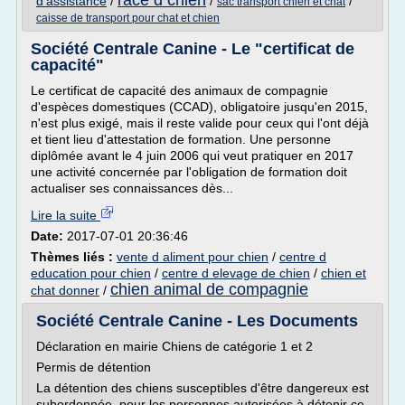
race d chien
d'assistance
/
/
/
sac transport chien et chat
caisse de transport pour chat et chien
Société Centrale Canine - Le "certificat de
capacité"
Le certificat de capacité des animaux de compagnie
d'espèces domestiques (CCAD), obligatoire jusqu'en 2015,
n'est plus exigé, mais il reste valide pour ceux qui l'ont déjà
et tient lieu d'attestation de formation. Une personne
diplômée avant le 4 juin 2006 qui veut pratiquer en 2017
une activité concernée par l'obligation de formation doit
actualiser ses connaissances dès...
Lire la suite
Date:
2017-07-01 20:36:46
Thèmes liés :
vente d aliment pour chien
/
centre d
education pour chien
/
centre d elevage de chien
/
chien et
chien animal de compagnie
chat donner
/
Société Centrale Canine - Les Documents
Déclaration en mairie Chiens de catégorie 1 et 2
Permis de détention
La détention des chiens susceptibles d'être dangereux est
subordonnée, pour les personnes autorisées à détenir ce