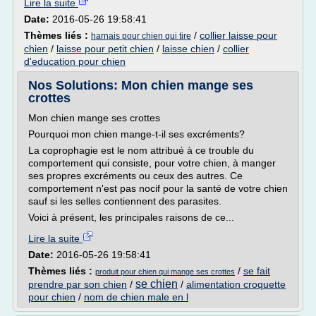
Lire la suite
Date:
2016-05-26 19:58:41
Thèmes liés :
/
collier laisse pour
harnais pour chien qui tire
chien
/
laisse pour petit chien
/
laisse chien
/
collier
d'education pour chien
Nos Solutions: Mon chien mange ses
crottes
Mon chien mange ses crottes
Pourquoi mon chien mange-t-il ses excréments?
La coprophagie est le nom attribué à ce trouble du
comportement qui consiste, pour votre chien, à manger
ses propres excréments ou ceux des autres. Ce
comportement n'est pas nocif pour la santé de votre chien
sauf si les selles contiennent des parasites.
Voici à présent, les principales raisons de ce...
Lire la suite
Date:
2016-05-26 19:58:41
Thèmes liés :
/
se fait
produit pour chien qui mange ses crottes
se chien
prendre par son chien
/
/
alimentation croquette
pour chien
/
nom de chien male en l