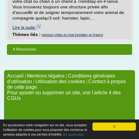
votre chat ou chien à un chenil à Tremblay-en-France.
Vous trouverez toujours une structure privée afin
d'accueillir et de soigner temporairement votre animal de
compagnie quelqu'il soit: hamster, lapin,...
Lire la suite
Thèmes liés :
pension chien et chat tremblay en france
8 Ressources
Accueil
|
Mentions légales
|
Conditions générales
d'utilisation
|
Utilisation des cookies
|
Contact à propos
de cette page
Pour ajouter ou supprimer un site, voir l'article 4 des
CGUs
En poursuivant votre navigation sur ce site, vous acceptez
X
l'utilisation de cookies pour vous proposer des contenus et
services adaptés à vos centres d'intérêts.
En savoir plus