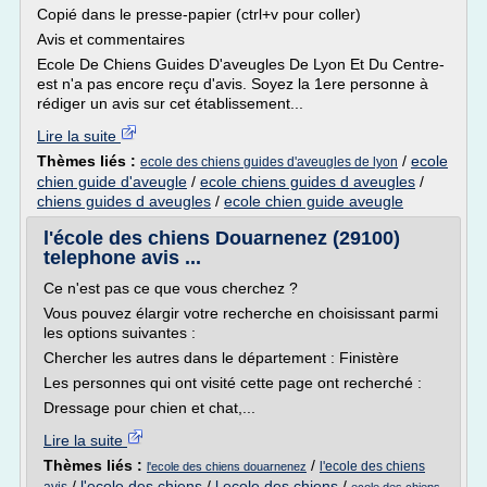
Copié dans le presse-papier (ctrl+v pour coller)
Avis et commentaires
Ecole De Chiens Guides D'aveugles De Lyon Et Du Centre-
est n'a pas encore reçu d'avis. Soyez la 1ere personne à
rédiger un avis sur cet établissement...
Lire la suite
Thèmes liés :
/
ecole
ecole des chiens guides d'aveugles de lyon
chien guide d'aveugle
/
ecole chiens guides d aveugles
/
chiens guides d aveugles
/
ecole chien guide aveugle
l'école des chiens Douarnenez (29100)
telephone avis ...
Ce n'est pas ce que vous cherchez ?
Vous pouvez élargir votre recherche en choisissant parmi
les options suivantes :
Chercher les autres dans le département : Finistère
Les personnes qui ont visité cette page ont recherché :
Dressage pour chien et chat,...
Lire la suite
Thèmes liés :
/
l'ecole des chiens
l'ecole des chiens douarnenez
/
l'ecole des chiens
/
l ecole des chiens
/