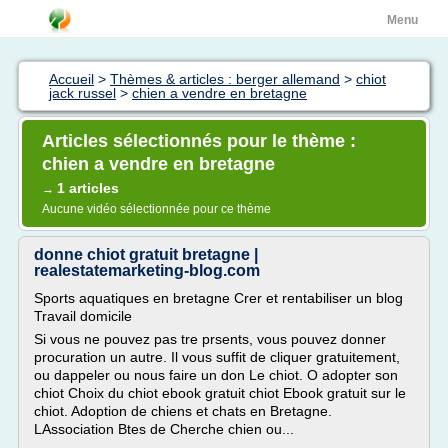
Menu
Accueil
>
Thèmes & articles : berger allemand
>
chiot
jack russel
>
chien a vendre en bretagne
Articles sélectionnés pour le thème :
chien a vendre en bretagne
1 articles
→
Aucune vidéo sélectionnée pour ce thème
donne chiot gratuit bretagne |
realestatemarketing-blog.com
Sports aquatiques en bretagne Crer et rentabiliser un blog
Travail domicile
Si vous ne pouvez pas tre prsents, vous pouvez donner
procuration un autre. Il vous suffit de cliquer gratuitement,
ou dappeler ou nous faire un don Le chiot. O adopter son
chiot Choix du chiot ebook gratuit chiot Ebook gratuit sur le
chiot. Adoption de chiens et chats en Bretagne.
LAssociation Btes de Cherche chien ou...