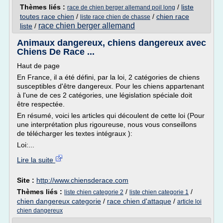
Thèmes liés :
/
liste
race de chien berger allemand poil long
toutes race chien
/
/
chien race
liste race chien de chasse
race chien berger allemand
liste
/
Animaux dangereux, chiens dangereux avec
Chiens De Race ...
Haut de page
En France, il a été défini, par la loi, 2 catégories de chiens
susceptibles d'être dangereux. Pour les chiens appartenant
à l'une de ces 2 catégories, une législation spéciale doit
être respectée.
En résumé, voici les articles qui découlent de cette loi (Pour
une interprétation plus rigoureuse, nous vous conseillons
de télécharger les textes intégraux ):
Loi:...
Lire la suite
Site :
http://www.chiensderace.com
Thèmes liés :
/
/
liste chien categorie 2
liste chien categorie 1
chien dangereux categorie
/
race chien d'attaque
/
article loi
chien dangereux