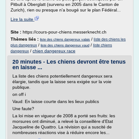
Pitbull à Oberglatt (survenu en 2005 dans le Canton de
Zurich), rien ou presque n'a bougé sur le plan Fédéral...
Lire la suite
Site :
https://cours-pour-chiens.messerknecht.ch
Thèmes liés :
/
liste des chiens les
liste des chiens dangereux valais
/
/
plus dangereux
liste chiens
liste des chiens dangereux vaud
/
chien dangereux race
dangereux
20 minutes - Les chiens devront être tenus
en laisse ...
La liste des chiens potentiellement dangereux sera
élargie, tandis que la laisse sera exigée sur la voie
publique.
on off i
Vaud: En laisse courte dans les lieux publics
Une faute?
La loi mise en vigueur de 2008 a porté ses fruits: les
morsures ont diminué, a relevé la conseillère d'Etat
Jacqueline de Quattro. La révision qui a suscité de
nombreuses réactions vise à réduire encore les...