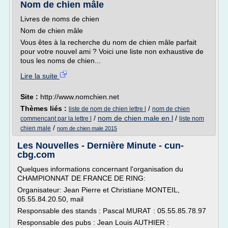
Nom de chien mâle
Livres de noms de chien
Nom de chien mâle
Vous êtes à la recherche du nom de chien mâle parfait
pour votre nouvel ami ? Voici une liste non exhaustive de
tous les noms de chien...
Lire la suite
Site :
http://www.nomchien.net
Thèmes liés :
/
liste de nom de chien lettre l
nom de chien
/
nom de chien male en l
/
commencant par la lettre l
liste nom
/
chien male
nom de chien male 2015
Les Nouvelles - Dernière Minute - cun-
cbg.com
Quelques informations concernant l'organisation du
CHAMPIONNAT DE FRANCE DE RING:
Organisateur: Jean Pierre et Christiane MONTEIL,
05.55.84.20.50, mail
Responsable des stands : Pascal MURAT : 05.55.85.78.97
Responsable des pubs : Jean Louis AUTHIER :