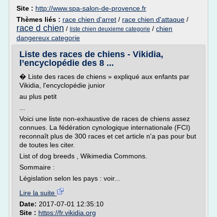
Site :
http://www.spa-salon-de-provence.fr
Thèmes liés :
race chien d'arret
/
race chien d'attaque
/
race d chien
/
/
chien
liste chien deuxieme categorie
dangereux categorie
Liste des races de chiens - Vikidia,
l’encyclopédie des 8 ...
� Liste des races de chiens » expliqué aux enfants par
Vikidia, l'encyclopédie junior
au plus petit
...
Voici une liste non-exhaustive de races de chiens assez
connues. La fédération cynologique internationale (FCI)
reconnaît plus de 300 races et cet article n'a pas pour but
de toutes les citer.
List of dog breeds , Wikimedia Commons.
Sommaire :
Législation selon les pays : voir...
Lire la suite
Date:
2017-07-01 12:35:10
Site :
https://fr.vikidia.org