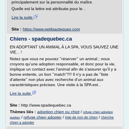
principalement sur la personnalité du maître.
Quelle est la lettre est attribuée pour le...
Lire la suite
Site :
https://www.petitsazteques.com
Chiens - spadequebec.ca
EN ADOPTANT UN ANIMAL À LA SPA, VOUS SAUVEZ UNE
VIE... !
Notez que vous ne pouvez ''réserver'' un animal ; nous
croyons qu'une adoption responsable, et donc pour la vie,
implique un contact avec l'animal afin de s'assurer qu'il y a
bonne entente, un bon ''match''!!!! Il n'y a pas de ''liste
d'attente'' non plus avec recherche d'un animal aux
caractéristiques précises. Une visite à la SPA est...
Lire la suite
Site :
http://www.spadequebec.ca
Thèmes liés :
adoption chien ou chiot
/
refuge chien adoption
/
refuge chien adopter
/
/
liste de non de chien
cherche
quebec
chien a adopter