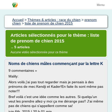
Menu
Accueil
>
Thèmes & articles : race du chien
>
prenom
chien
>
liste de prenom de chien 2015
Articles sélectionnés pour le thème : liste
de prenom de chien 2015
5 articles
→
Aucune vidéo sélectionnée pour ce thème
Noms de chiens mâles commençant par la lettre K
9 commentaires »
Malily:
Alors voilà j'ai pas tout regarder mais je pensais à des
prénoms de mec:Kendji et Kader!En faite ils sont même pas
noter!!!
Bref voilà c'est une idée comme les autres. Si quelqu'un
veut les prendre allez-y moi ça me dérange pas!! J'ai même
pas de chiens qui s'appellent comme sa!
juin 6th, 2015 | 20 h 01 min