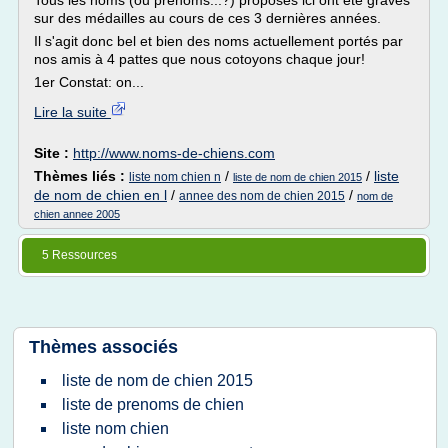
Tous les noms (ou prénoms...?) proposés ici ont été gravés
sur des médailles au cours de ces 3 dernières années.
Il s'agit donc bel et bien des noms actuellement portés par
nos amis à 4 pattes que nous cotoyons chaque jour!
1er Constat: on...
Lire la suite
Site :
http://www.noms-de-chiens.com
Thèmes liés :
/
/
liste
liste nom chien n
liste de nom de chien 2015
de nom de chien en l
/
/
annee des nom de chien 2015
nom de
chien annee 2005
5 Ressources
Thèmes associés
liste de nom de chien 2015
liste de prenoms de chien
liste nom chien