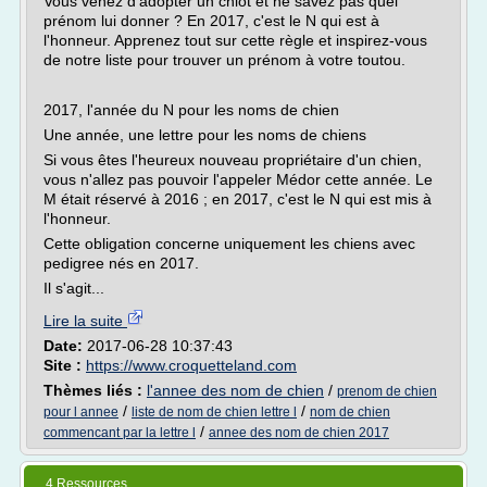
Vous venez d'adopter un chiot et ne savez pas quel
prénom lui donner ? En 2017, c'est le N qui est à
l'honneur. Apprenez tout sur cette règle et inspirez-vous
de notre liste pour trouver un prénom à votre toutou.
2017, l'année du N pour les noms de chien
Une année, une lettre pour les noms de chiens
Si vous êtes l'heureux nouveau propriétaire d'un chien,
vous n'allez pas pouvoir l'appeler Médor cette année. Le
M était réservé à 2016 ; en 2017, c'est le N qui est mis à
l'honneur.
Cette obligation concerne uniquement les chiens avec
pedigree nés en 2017.
Il s'agit...
Lire la suite
Date:
2017-06-28 10:37:43
Site :
https://www.croquetteland.com
Thèmes liés :
l'annee des nom de chien
/
prenom de chien
/
/
pour l annee
liste de nom de chien lettre l
nom de chien
/
commencant par la lettre l
annee des nom de chien 2017
4 Ressources