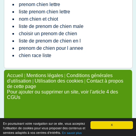
prenom chien lettre
liste prenom chien lettre
nom chien et chiot
liste de prenom de chien male
choisir un prenom de chien
liste de prenom de chien en l
prenom de chien pour l annee
chien race liste
Accueil
|
Mentions légales
|
Conditions générales
d'utilisation
|
Utilisation des cookies
|
Contact à propos
de cette page
Pour ajouter ou supprimer un site, voir l'article 4 des
CGUs
En poursuivant votre navigation sur ce site, vous acceptez
X
l'utilisation de cookies pour vous proposer des contenus et
services adaptés à vos centres d'intérêts.
En savoir plus