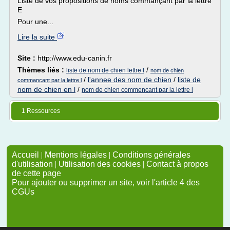
Liste de vos propositions de noms commançant par la lettre
E
Pour une...
Lire la suite
Site :
http://www.edu-canin.fr
Thèmes liés :
/
liste de nom de chien lettre l
nom de chien
/
l'annee des nom de chien
/
liste de
commancant par la lettre l
nom de chien en l
/
nom de chien commencant par la lettre l
1 Ressources
Accueil
|
Mentions légales
|
Conditions générales
d'utilisation
|
Utilisation des cookies
|
Contact à propos
de cette page
Pour ajouter ou supprimer un site, voir l'article 4 des
CGUs