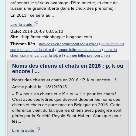
présentait le sérieux avantage d'être muette, et donc de
laisser une grande liberté dans le choix des prénoms).
En 2013, ce sera au...
Lire la suite
Date:
2014-10-07 03:55:10
Site :
http://monchienhappie.blogspot.com
Thèmes liés :
/
nom de chien
nom de chien commencant par la lettre i
/
/
commencant par la lettre d
annee lettre nom de chien
nom de
/
chien commencant par la lettre l
annee lettre prenom chien
Noms des chiens et chats en 2016 : p, k ou
encore l ...
Noms des chiens et chats en 2016 : P, K ou encore L !
Article publié le : 18/12/2015
« P » pour les chiens et « K » ou « L » pour les chats !
C'est avec ces lettres que devront débuter les noms des
chiens et chats de pure race en Belgique en 2016. Cette
différence vient du fait que les chiens avec pedigree sont
gérés par la Société Royale Saint-Hubert. Alors que pour
les...
Lire la suite