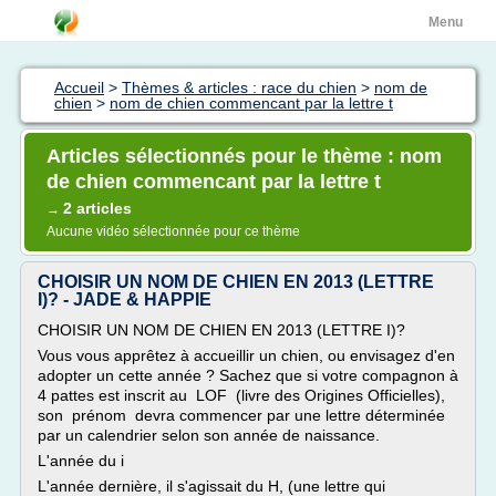
Menu
Accueil
>
Thèmes & articles : race du chien
>
nom de
chien
>
nom de chien commencant par la lettre t
Articles sélectionnés pour le thème : nom
de chien commencant par la lettre t
2 articles
→
Aucune vidéo sélectionnée pour ce thème
CHOISIR UN NOM DE CHIEN EN 2013 (LETTRE
I)? - JADE & HAPPIE
CHOISIR UN NOM DE CHIEN EN 2013 (LETTRE I)?
Vous vous apprêtez à accueillir un chien, ou envisagez d'en
adopter un cette année ? Sachez que si votre compagnon à
4 pattes est inscrit au LOF (livre des Origines Officielles),
son prénom devra commencer par une lettre déterminée
par un calendrier selon son année de naissance.
L'année du i
L'année dernière, il s'agissait du H, (une lettre qui