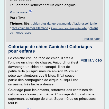
Le Labrador Retriever est un chien anglais...
Voir la suite
Par :
Twis
Thèmes liés :
/
chien plus dangereux monde
jack russell terrier
/
/
/
race chien berger allemand
chiens
toute race de chien petite taille
du monde races
Haut de page
Coloriage de chien Caniche I Coloriages
pour enfants
Le caniche est une race de chien, il était à
voir la vidéo
l'origine un chien de chasse. Aujourd'hui il est
davantage un chien de canapé. Il est de
petite taille puisqu'il mesure environ 35 cm et
pèse aux alentours des 5 kilos. Il fait souvent
partie des compagnies de cirque puisqu'il est
un animal très facile à dresser.
Coloriage pour les enfants, retrouvez des centaines de
coloriages classés par thème. Coloriage diddl, coloriage
superman, coloriage de chat, Super héros ou princesses...
tout le...