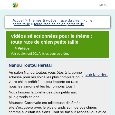
Menu
Accueil
>
Thèmes & vidéos : race du chien
>
chien
petite taille
>
toute race de chien petite taille
Vidéos sélectionnées pour le thème :
toute race de chien petite taille
4 Vidéos
→
Voir également
201 Articles
pour ce thème
Nanou Toutou Herstal
Au salon Nanou toutou, vous êtes à la bonne
voir la vidéo
adresse pour les soins les plus complets pour
votre chien préféré, et peu importe sa race,
nous les aimons et les bichonnons tous !
Nous faisons la toilette des plus petits aux
plus grands chiens.
Maurane Carnevale est toiletteuse diplômée,
elle s'occupera avec le plus grands soin de vos chiens
comme si c'était les siens. Tout se fait sur rendez-vous et ce