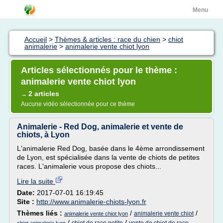
Menu
Accueil
>
Thèmes & articles : race du chien
>
chiot
animalerie
>
animalerie vente chiot lyon
Articles sélectionnés pour le thème :
animalerie vente chiot lyon
2 articles
→
Aucune vidéo sélectionnée pour ce thème
Animalerie - Red Dog, animalerie et vente de
chiots, à Lyon
L'animalerie Red Dog, basée dans le 4ème arrondissement
de Lyon, est spécialisée dans la vente de chiots de petites
races. L'animalerie vous propose des chiots...
Lire la suite
Date:
2017-07-01 16:19:45
Site :
http://www.animalerie-chiots-lyon.fr
Thèmes liés :
/
/
animalerie vente chiot
animalerie vente chiot lyon
/
/