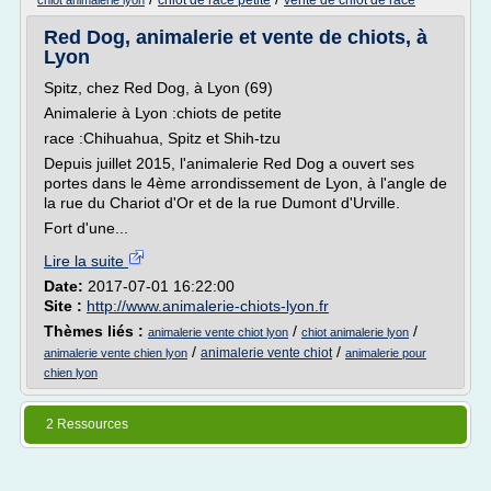
chiot de race petite
vente de chiot de race
chiot animalerie lyon
Red Dog, animalerie et vente de chiots, à
Lyon
Spitz, chez Red Dog, à Lyon (69)
Animalerie à Lyon :chiots de petite
race :Chihuahua, Spitz et Shih-tzu
Depuis juillet 2015, l'animalerie Red Dog a ouvert ses
portes dans le 4ème arrondissement de Lyon, à l'angle de
la rue du Chariot d'Or et de la rue Dumont d'Urville.
Fort d'une...
Lire la suite
Date:
2017-07-01 16:22:00
Site :
http://www.animalerie-chiots-lyon.fr
Thèmes liés :
/
/
animalerie vente chiot lyon
chiot animalerie lyon
/
/
animalerie vente chiot
animalerie vente chien lyon
animalerie pour
chien lyon
2 Ressources