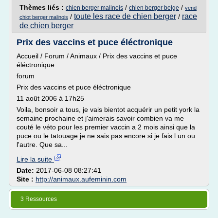
Thèmes liés :
/
/
chien berger malinois
chien berger belge
vend
toute les race de chien berger
race
/
/
chiot berger malinois
de chien berger
Prix des vaccins et puce éléctronique
Accueil / Forum / Animaux / Prix des vaccins et puce
éléctronique
forum
Prix des vaccins et puce éléctronique
11 août 2006 à 17h25
Voila, bonsoir a tous, je vais bientot acquérir un petit york la
semaine prochaine et j'aimerais savoir combien va me
couté le véto pour les premier vaccin a 2 mois ainsi que la
puce ou le tatouage je ne sais pas encore si je fais l un ou
l'autre. Que sa...
Lire la suite
Date:
2017-06-08 08:27:41
Site :
http://animaux.aufeminin.com
3 Ressources