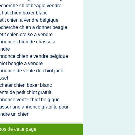
echerche chiot beagle vendre
chat chien boxer blanc
etit chien a vendre belgique
echerche chien a donner beagle
etit chien croise a vendre
nnonce chien de chasse a
endre
nnonce chien a vendre belgique
hiot beagle a vendre
nnonce de vente de chiot jack
ssel
cheter chien boxer blanc
ente de petit chiot gratuit
nnonce vente chiot belgique
asser une annonce gratuite pour
ndre un chien
pos de cette page