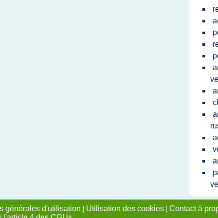
r
a
p
r
p
a
v
a
c
a
ru
a
v
a
p
ve
 générales d'utilisation
|
Utilisation des cookies
|
Contact à pro
r l'article 4 des CGUs