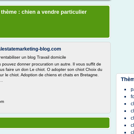
 thème : chien a vendre particulier
ealestatemarketing-blog.com
entabiliser un blog Travail domicile
 pouvez donner procuration un autre. Il vous suffit de
us faire un don Le chiot. O adopter son chiot Choix du
sur le chiot. Adoption de chiens et chats en Bretagne.
Thèm
..
p
f
com
c
c
c
c
c