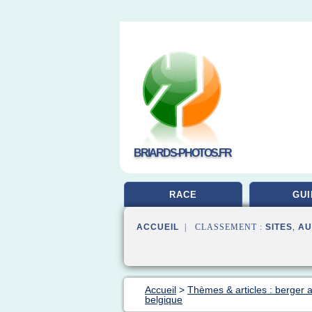
BRIARDS-PHOTOS.FR
RACE
GUI
ACCUEIL
| CLASSEMENT :
SITES
,
AU
Accueil
>
Thèmes & articles : berger 
belgique