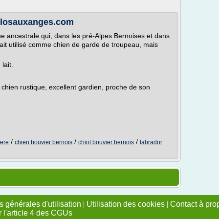
closauxanges.com
ne ancestrale qui, dans les pré-Alpes Bernoises et dans
it utilisé comme chien de garde de troupeau, mais
lait.
 chien rustique, excellent gardien, proche de son
..
/
/
/
tere
chien bouvier bernois
chiot bouvier bernois
labrador
 générales d'utilisation
|
Utilisation des cookies
|
Contact à pro
r l'article 4 des CGUs