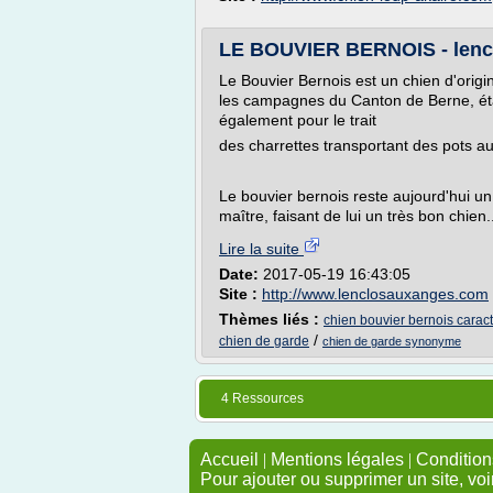
LE BOUVIER BERNOIS - len
Le Bouvier Bernois est un chien d'origi
les campagnes du Canton de Berne, éta
également pour le trait
des charrettes transportant des pots au 
Le bouvier bernois reste aujourd'hui un
maître, faisant de lui un très bon chien.
Lire la suite
Date:
2017-05-19 16:43:05
Site :
http://www.lenclosauxanges.com
Thèmes liés :
chien bouvier bernois carac
/
chien de garde
chien de garde synonyme
4 Ressources
Accueil
|
Mentions légales
|
Conditions
Pour ajouter ou supprimer un site, voi