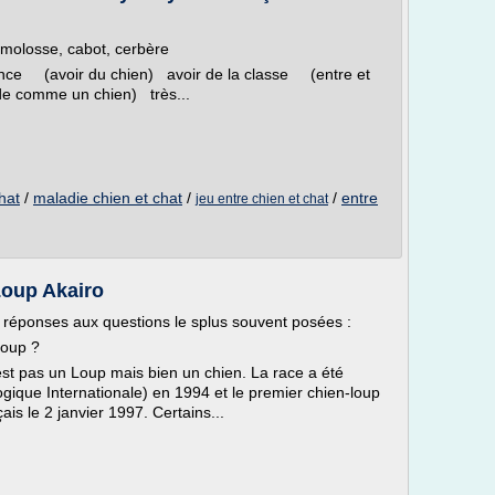
, molosse, cabot, cerbère
ance (avoir du chien) avoir de la classe (entre et
e comme un chien) très...
hat
/
maladie chien et chat
/
/
entre
jeu entre chien et chat
Loup Akairo
s réponses aux questions le splus souvent posées :
loup ?
st pas un Loup mais bien un chien. La race a été
gique Internationale) en 1994 et le premier chien-loup
ais le 2 janvier 1997. Certains...