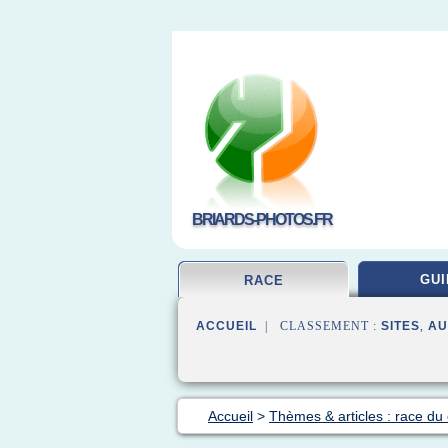
BRIARDS-PHOTOS.FR
GUI
RACE
ACCUEIL
| CLASSEMENT :
SITES
,
AU
Accueil
>
Thèmes & articles : race du