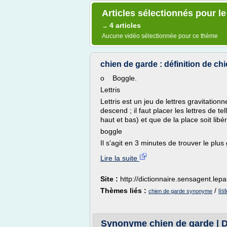
Articles sélectionnés pour 
4 articles
→
Aucune vidéo sélectionnée pour ce thème
chien de garde : définition de ch
o Boggle.
Lettris
Lettris est un jeu de lettres gravitation
descend ; il faut placer les lettres de 
haut et bas) et que de la place soit libé
boggle
Il s'agit en 3 minutes de trouver le plu
Lire la suite
Site :
http://dictionnaire.sensagent.lepar
Thèmes liés :
/
lis
chien de garde synonyme
Synonyme chien de garde | Di