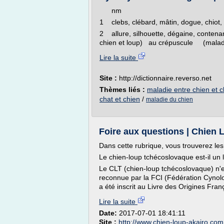
nm
1 clebs, clébard, mâtin, dogue, chiot
2 allure, silhouette, dégaine, conten
chien et loup) au crépuscule (malad
Lire la suite
Site :
http://dictionnaire.reverso.net
Thèmes liés :
maladie entre chien et c
chat et chien
/
maladie du chien
Foire aux questions | Chien 
Dans cette rubrique, vous trouverez le
Le chien-loup tchécoslovaque est-il un 
Le CLT (chien-loup tchécoslovaque) n'e
reconnue par la FCI (Fédération Cynolo
a été inscrit au Livre des Origines Franç
Lire la suite
Date:
2017-07-01 18:41:11
Site :
http://www.chien-loup-akairo.com