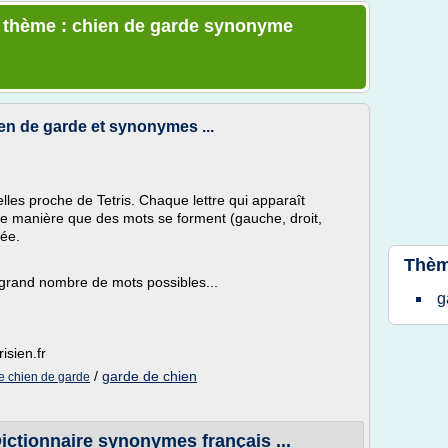
le thème : chien de garde synonyme
ien de garde et synonymes ...
nelles proche de Tetris. Chaque lettre qui apparaît
telle manière que des mots se forment (gauche, droit,
rée.
Thèm
s grand nombre de mots possibles...
g
isien.fr
/
garde de chien
te chien de garde
ctionnaire synonymes français ...