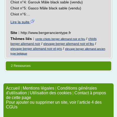
Chiot n°4: Garouk Mâle black sable (vendu)
Chiot n°5: Gasco Mâle black sable (vendu)
Chiot n°6:...
Lire la suite
Site :
http://www.bergerancientype.fr
Thèmes liés :
/
chiots
vente chiots berger allemand noir et feu
/
/
berger allemand noir
elevage berger allemand noir et feu
/
elevage berger allemand noir et gris
elevage berger allemand ancien
type belgique
2 Ressources
Accueil
|
Mentions légales
|
Conditions générales
d'utilisation
|
Utilisation des cookies
|
Contact à propos
de cette page
Pour ajouter ou supprimer un site, voir l'article 4 des
CGUs