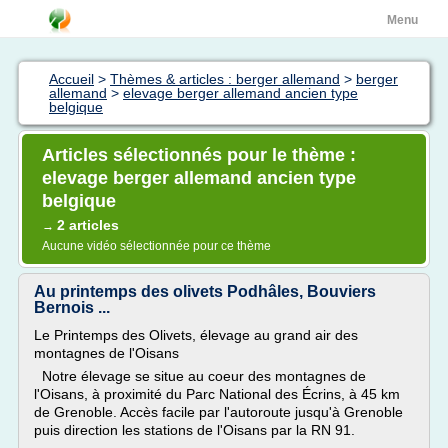
Menu
Accueil
>
Thèmes & articles : berger allemand
>
berger
allemand
>
elevage berger allemand ancien type
belgique
Articles sélectionnés pour le thème :
elevage berger allemand ancien type
belgique
2 articles
→
Aucune vidéo sélectionnée pour ce thème
Au printemps des olivets Podhâles, Bouviers
Bernois ...
Le Printemps des Olivets, élevage au grand air des
montagnes de l'Oisans
Notre élevage se situe au coeur des montagnes de
l'Oisans, à proximité du Parc National des Écrins, à 45 km
de Grenoble. Accès facile par l'autoroute jusqu'à Grenoble
puis direction les stations de l'Oisans par la RN 91.