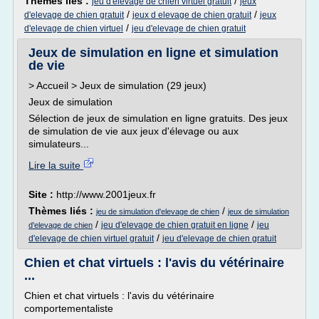
Thèmes liés :
/
jeu d'elevage de chien virtuel gratuit
jeux
/
/
d'elevage de chien gratuit
jeux d elevage de chien gratuit
jeux
/
d'elevage de chien virtuel
jeu d'elevage de chien gratuit
Jeux de simulation en ligne et simulation
de vie
> Accueil > Jeux de simulation (29 jeux)
Jeux de simulation
Sélection de jeux de simulation en ligne gratuits. Des jeux
de simulation de vie aux jeux d'élevage ou aux
simulateurs...
Lire la suite
Site :
http://www.2001jeux.fr
Thèmes liés :
/
jeu de simulation d'elevage de chien
jeux de simulation
/
/
jeu d'elevage de chien gratuit en ligne
jeu
d'elevage de chien
/
d'elevage de chien virtuel gratuit
jeu d'elevage de chien gratuit
Chien et chat virtuels : l'avis du vétérinaire
...
Chien et chat virtuels : l'avis du vétérinaire
comportementaliste