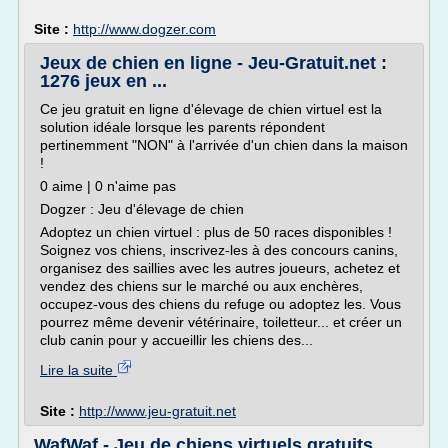
Site :
http://www.dogzer.com
Jeux de chien en ligne - Jeu-Gratuit.net :
1276 jeux en ...
Ce jeu gratuit en ligne d'élevage de chien virtuel est la
solution idéale lorsque les parents répondent
pertinemment "NON" à l'arrivée d'un chien dans la maison
!
0 aime | 0 n'aime pas
Dogzer : Jeu d'élevage de chien
Adoptez un chien virtuel : plus de 50 races disponibles !
Soignez vos chiens, inscrivez-les à des concours canins,
organisez des saillies avec les autres joueurs, achetez et
vendez des chiens sur le marché ou aux enchères,
occupez-vous des chiens du refuge ou adoptez les. Vous
pourrez même devenir vétérinaire, toiletteur... et créer un
club canin pour y accueillir les chiens des...
Lire la suite
Site :
http://www.jeu-gratuit.net
WafWaf - Jeu de chiens virtuels gratuits