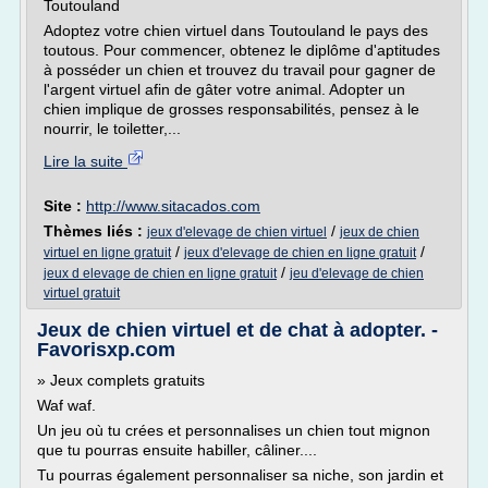
Toutouland
Adoptez votre chien virtuel dans Toutouland le pays des
toutous. Pour commencer, obtenez le diplôme d'aptitudes
à posséder un chien et trouvez du travail pour gagner de
l'argent virtuel afin de gâter votre animal. Adopter un
chien implique de grosses responsabilités, pensez à le
nourrir, le toiletter,...
Lire la suite
Site :
http://www.sitacados.com
Thèmes liés :
/
jeux d'elevage de chien virtuel
jeux de chien
/
/
virtuel en ligne gratuit
jeux d'elevage de chien en ligne gratuit
/
jeux d elevage de chien en ligne gratuit
jeu d'elevage de chien
virtuel gratuit
Jeux de chien virtuel et de chat à adopter. -
Favorisxp.com
» Jeux complets gratuits
Waf waf.
Un jeu où tu crées et personnalises un chien tout mignon
que tu pourras ensuite habiller, câliner....
Tu pourras également personnaliser sa niche, son jardin et