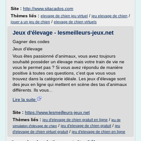
Site :
http://www.sitacados.com
Thèmes liés :
/
/
elevage de chien jeu virtuel
jeu elevage de chien
/
jouer a un jeu de chien
elevage de chien virtuels
Jeux d'élevage - lesmeilleurs-jeux.net
Gagner des codes
Jeux d'élevage
Vous êtes passionné d'animaux, vous avez toujours
souhaité posséder un élevage mais votre train de vie ne
vous le permet pas ? Si vous avez répondu de manière
positive à toutes ces questions, c'est que vous vous
trouvez dans la catégorie idéale. Les jeux d'élevage sont
des jeux en ligne qui mettent en scène des tas d'animaux
différents. Ils vous...
Lire la suite
Site :
https://www.lesmeilleurs-jeux.net
Thèmes liés :
/
jeu d'elevage de chien gratuit en ligne
jeu de
/
/
jeu d'elevage de chien gratuit
jeu
simulation d'elevage de chien
/
d'elevage de chien virtuel gratuit
jeu d'elevage de chien en ligne