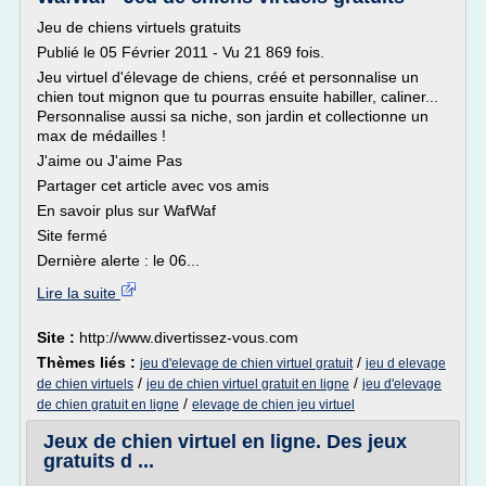
Jeu de chiens virtuels gratuits
Publié le 05 Février 2011 - Vu 21 869 fois.
Jeu virtuel d'élevage de chiens, créé et personnalise un
chien tout mignon que tu pourras ensuite habiller, caliner...
Personnalise aussi sa niche, son jardin et collectionne un
max de médailles !
J'aime ou J'aime Pas
Partager cet article avec vos amis
En savoir plus sur WafWaf
Site fermé
Dernière alerte : le 06...
Lire la suite
Site :
http://www.divertissez-vous.com
Thèmes liés :
/
jeu d'elevage de chien virtuel gratuit
jeu d elevage
/
/
de chien virtuels
jeu de chien virtuel gratuit en ligne
jeu d'elevage
/
de chien gratuit en ligne
elevage de chien jeu virtuel
Jeux de chien virtuel en ligne. Des jeux
gratuits d ...