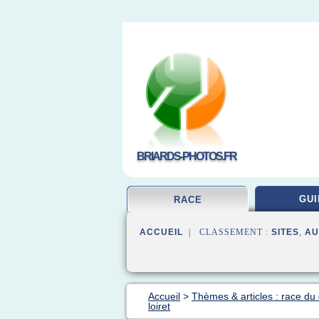
BRIARDS-PHOTOS.FR
GUI
RACE
ACCUEIL
| CLASSEMENT :
SITES
,
AU
Accueil
>
Thèmes & articles : race du
loiret