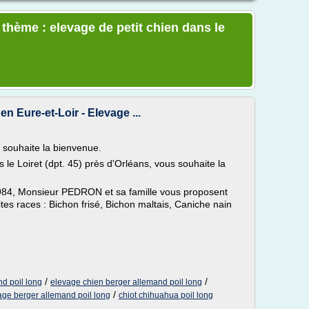
 thème : elevage de petit chien dans le
n Eure-et-Loir - Elevage ...
uhaite la bienvenue.
 le Loiret (dpt. 45) près d'Orléans, vous souhaite la
 1984, Monsieur PEDRON et sa famille vous proposent
ites races : Bichon frisé, Bichon maltais, Caniche nain
/
/
nd poil long
elevage chien berger allemand poil long
/
age berger allemand poil long
chiot chihuahua poil long