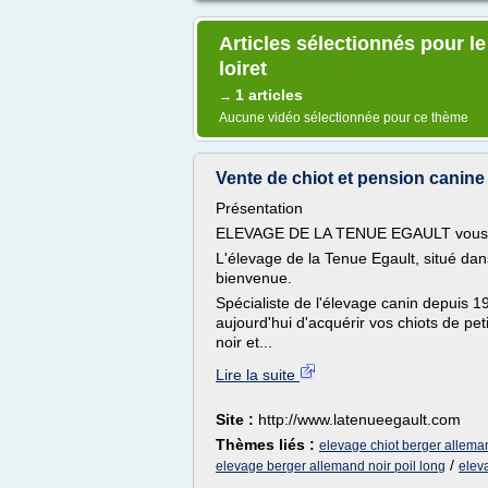
Articles sélectionnés pour le
loiret
1 articles
→
Aucune vidéo sélectionnée pour ce thème
Vente de chiot et pension canine e
Présentation
ELEVAGE DE LA TENUE EGAULT vous so
L'élevage de la Tenue Egault, situé dans
bienvenue.
Spécialiste de l'élevage canin depuis
aujourd'hui d'acquérir vos chiots de pet
noir et...
Lire la suite
Site :
http://www.latenueegault.com
Thèmes liés :
elevage chiot berger allema
/
elevage berger allemand noir poil long
elev