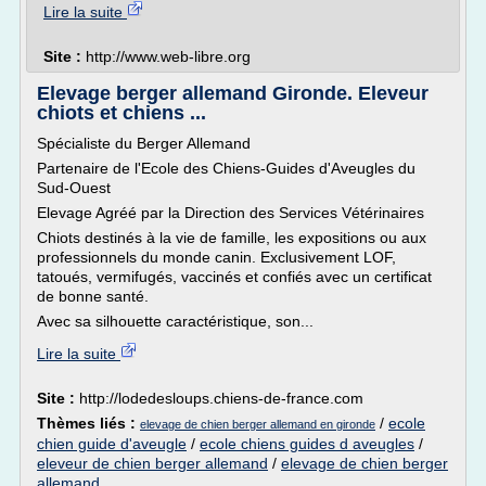
Lire la suite
Site :
http://www.web-libre.org
Elevage berger allemand Gironde. Eleveur
chiots et chiens ...
Spécialiste du Berger Allemand
Partenaire de l'Ecole des Chiens-Guides d'Aveugles du
Sud-Ouest
Elevage Agréé par la Direction des Services Vétérinaires
Chiots destinés à la vie de famille, les expositions ou aux
professionnels du monde canin. Exclusivement LOF,
tatoués, vermifugés, vaccinés et confiés avec un certificat
de bonne santé.
Avec sa silhouette caractéristique, son...
Lire la suite
Site :
http://lodedesloups.chiens-de-france.com
Thèmes liés :
/
ecole
elevage de chien berger allemand en gironde
chien guide d'aveugle
/
ecole chiens guides d aveugles
/
eleveur de chien berger allemand
/
elevage de chien berger
allemand