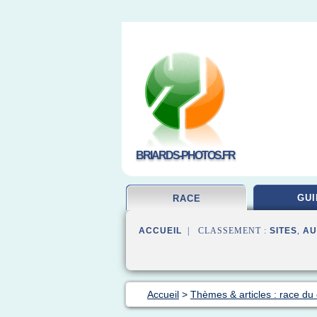
BRIARDS-PHOTOS.FR
GUI
RACE
ACCUEIL
| CLASSEMENT :
SITES
,
AU
Accueil
>
Thèmes & articles : race du