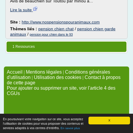
Avis de beauchien sur Toutou par minou à...
Lire la suite
Site :
http://www.nospensionspouranimaux.com
Thèmes liés :
pension chien chat
/
pension chien garde
animaux
/
pension pour chien dans le 93
1 Ressources
Accueil
|
Mentions légales
|
Conditions générales
d'utilisation
|
Utilisation des cookies
|
Contact à propos
de cette page
Pour ajouter ou supprimer un site, voir l'article 4 des
CGUs
En poursuivant votre navigation sur ce site, vous acceptez
X
l'utilisation de cookies pour vous proposer des contenus et
services adaptés à vos centres d'intérêts.
En savoir plus