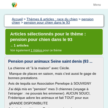
Menu
Accueil
>
Thèmes & articles : race du chien
>
pension
chien
>
pension pour chien dans le 93
Articles sélectionnés pour le thème :
pension pour chien dans le 93
1 articles
→
Voir également
1 Vidéos
pour ce thème
Pension pour animaux Seine saint denis (93 ...
La chienne vit "à la maison" avec Cécile.
Manque de places en saison, mais c'est aussi le gage de
bonnes prestations.
Avis de tequila sur Association Penelope à SOUVIGNY
J'ai déjà mis en "pension" mes 3 chiennes (voyage à
l'etranger : ne pouvais les emmener). AUCUN SOUCI,
Fréderique adore les animaux et fait TOUT pour eux
gRANDE DISPONIBILITE