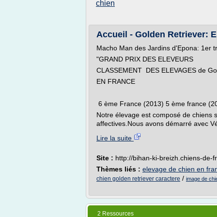
chien
Accueil - Golden Retriever
Macho Man des Jardins d'Epona: 1er t
"GRAND PRIX DES ELEVEURS
CLASSEMENT DES ELEVAGES de Gold
EN FRANCE
6 ème France (2013) 5 ème france (20
Notre élevage est composé de chiens sé
affectives.Nous avons démarré avec Vé
Lire la suite
Site :
http://bihan-ki-breizh.chiens-de-
Thèmes liés :
elevage de chien en fra
/
chien golden retriever caractere
image de chie
2 Ressources