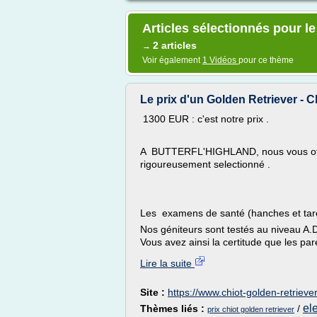
Articles sélectionnés pour le
2 articles
→
Voir également
1 Vidéos
pour ce thème
Le prix d'un Golden Retriever - C
1300 EUR : c'est notre prix .
A BUTTERFL'HIGHLAND, nous vous offr
rigoureusement selectionné .
Les examens de santé (hanches et tares
Nos géniteurs sont testés au niveau A.D.N
Vous avez ainsi la certitude que les par
Lire la suite
Site :
https://www.chiot-golden-retrieve
el
Thèmes liés :
/
prix chiot golden retriever