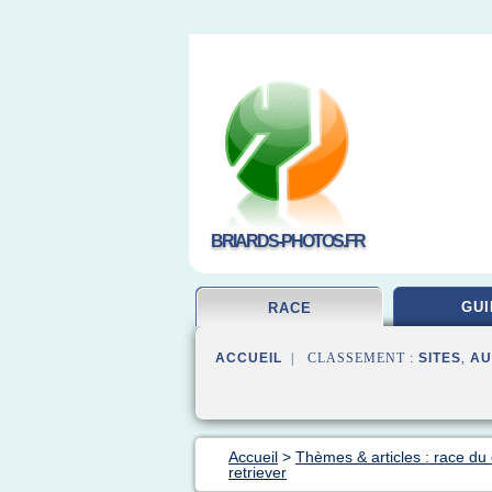
BRIARDS-PHOTOS.FR
GUI
RACE
ACCUEIL
| CLASSEMENT :
SITES
,
AU
Accueil
>
Thèmes & articles : race du
retriever