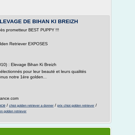
: ELEVAGE DE BIHAN KI BREIZH
rès prometteur BEST PUPPY !!!
en Retriever EXPOSES
10) : Elevage Bihan Ki Breizh
lectionnés pour leur beauté et leurs qualités
nus notre 1ère golden...
france.com
nce
/
/
/
chiot golden retriever a donner
prix chiot golden retriever
n golden retriever