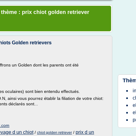
 thème : prix chiot golden retriever
hiots Golden retrievers
ons un Golden dont les parents ont été
Thèm
i
 oculaires) sont bien entendu effectués.
c
, ainsi vous pourrez établir la filiation de votre chiot:
ents déclarés sont...
e
e
p
r.com
evage d un chiot
prix d un
/
/
chiot golden retriever