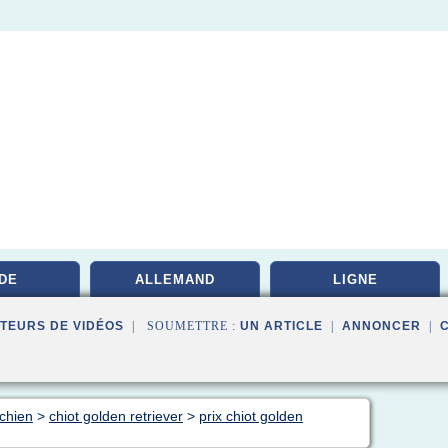
DE
ALLEMAND
LIGNE
TEURS DE VIDÉOS
| SOUMETTRE :
UN ARTICLE
|
ANNONCER
|
 chien
>
chiot golden retriever
>
prix chiot golden