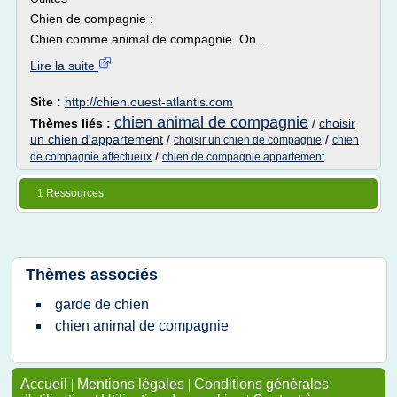
Chien de compagnie :
Chien comme animal de compagnie. On...
Lire la suite
Site :
http://chien.ouest-atlantis.com
chien animal de compagnie
Thèmes liés :
/
choisir
un chien d'appartement
/
/
choisir un chien de compagnie
chien
/
de compagnie affectueux
chien de compagnie appartement
1 Ressources
Thèmes associés
garde de chien
chien animal de compagnie
Accueil
|
Mentions légales
|
Conditions générales