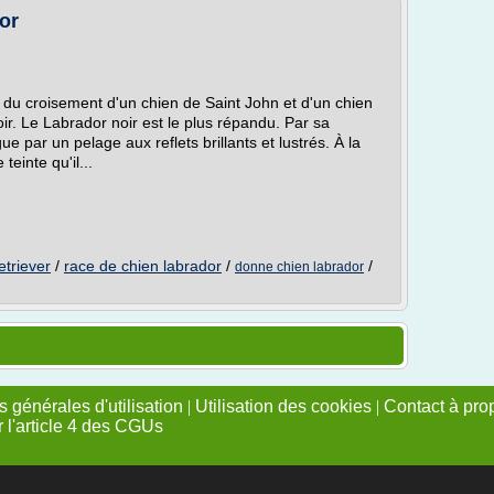
or
 du croisement d'un chien de Saint John et d'un chien
oir. Le Labrador noir est le plus répandu. Par sa
gue par un pelage aux reflets brillants et lustrés. À la
teinte qu'il...
etriever
/
race de chien labrador
/
/
donne chien labrador
 générales d'utilisation
|
Utilisation des cookies
|
Contact à pro
r l'article 4 des CGUs