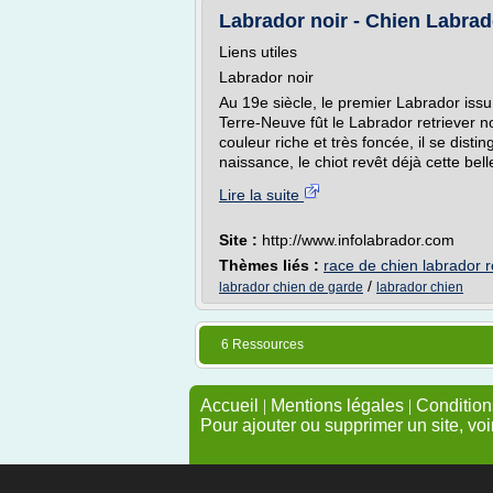
Labrador noir - Chien Labrad
Liens utiles
Labrador noir
Au 19e siècle, le premier Labrador issu
Terre-Neuve fût le Labrador retriever n
couleur riche et très foncée, il se distin
naissance, le chiot revêt déjà cette belle 
Lire la suite
Site :
http://www.infolabrador.com
Thèmes liés :
race de chien labrador r
/
labrador chien de garde
labrador chien
6 Ressources
Accueil
|
Mentions légales
|
Conditions
Pour ajouter ou supprimer un site, voi