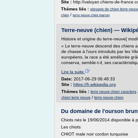
Site :
http://valoyan.chiens-de-france.
Thèmes liés :
elevage de chien terre neuv
/
chien
terre neuve chiot marron
Terre-neuve (chien) — Wikip
Histoire et origine du terre-neuve[ modif
« Le terre-neuve descend des chiens au
de chasse à l'ours introduits par les Vik
européens, la race a été améliorée grâ
conserva, semble-t-il, ses caractéristiqu
Lire la suite
Date:
2017-06-29 06:48:33
Site :
https://fr.wikipedia.org
Thèmes liés :
terre neuve chien caractere
/
chien terre neuve
terre neuve chien
Du domaine de l'ourson brun 
Chiots nés le 19/06/2014 disponible à p
Les chiots
CHIOT male noir cordon turquoise