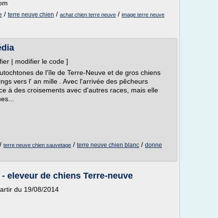
com
/
/
/
e
terre neuve chien
achat chien terre neuve
image terre neuve
édia
ier | modifier le code ]
tochtones de l'île de Terre-Neuve et de gros chiens
ings vers l' an mille . Avec l'arrivée des pêcheurs
ce à des croisements avec d'autres races, mais elle
es...
/
/
/
terre neuve chien blanc
donne
terre neuve chien sauvetage
- eleveur de chiens Terre-neuve
artir du 19/08/2014