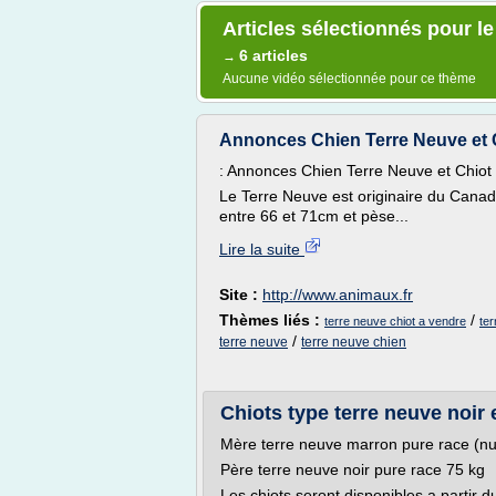
Articles sélectionnés pour l
6 articles
→
Aucune vidéo sélectionnée pour ce thème
Annonces Chien Terre Neuve et C
: Annonces Chien Terre Neuve et Chiot 
Le Terre Neuve est originaire du Canada 
entre 66 et 71cm et pèse...
Lire la suite
Site :
http://www.animaux.fr
Thèmes liés :
/
terre neuve chiot a vendre
te
/
terre neuve
terre neuve chien
Chiots type terre neuve noir 
Mère terre neuve marron pure race (
Père terre neuve noir pure race 75 kg
Les chiots seront disponibles a partir 