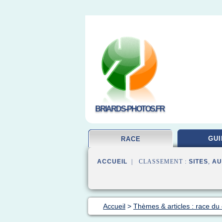
BRIARDS-PHOTOS.FR
GUI
RACE
ACCUEIL
| CLASSEMENT :
SITES
,
AU
Accueil
>
Thèmes & articles : race du