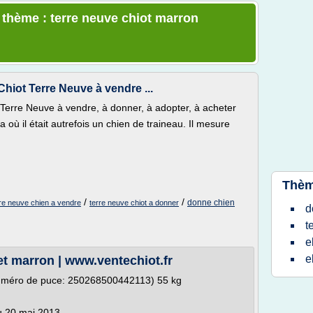
e thème : terre neuve chiot marron
hiot Terre Neuve à vendre ...
Terre Neuve à vendre, à donner, à adopter, à acheter
où il était autrefois un chien de traineau. Il mesure
Thèm
/
/
donne chien
rre neuve chien a vendre
terre neuve chiot a donner
d
t
e
e
et marron | www.ventechiot.fr
numéro de puce: 250268500442113) 55 kg
du 20 mai 2013,