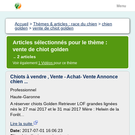
Menu
Accueil
>
Thèmes & articles : race du chien
>
chien
golden
>
vente de chiot golden
Articles sélectionnés pour le thème :
vente de chiot golden
2 articles
→
Voir également
1 Vidéos
pour ce thème
Chiots à vendre , Vente - Achat- Vente Annonce
chien ...
Professionnel
Haute-Garonne
A réserver chiots Golden Retriever LOF grandes lignées
nès le 27 mai 2017 et le 31 mai 2017 Mère : Helwin de la
Forêt...
Lire la suite
Date:
2017-07-01 16:06:23