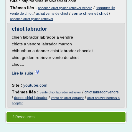
Site :
http://animaux.vivastreet.com
Thèmes liés :
/
annonce de
annonce chiot golden retriever vendre
/
/
vente chien et chiot
/
vente de chiot
achat vente de chiot
annonce chiot golden retriever
chiot labrador
chien labrador labrador a vendre
chiots a vendre labrador marron
chihuahua a donner chiot labrador chocolat
chiot golden retriever vente de chiot
chiot...
Lire la suite
Site :
youtube.com
Thèmes liés :
/
chiot labrador vendre
vente chiot labrador retriever
/
/
/
donne chiot labrador
vente de chiot labrador
chiot bouvier bernois a
adopter
2 Ressources