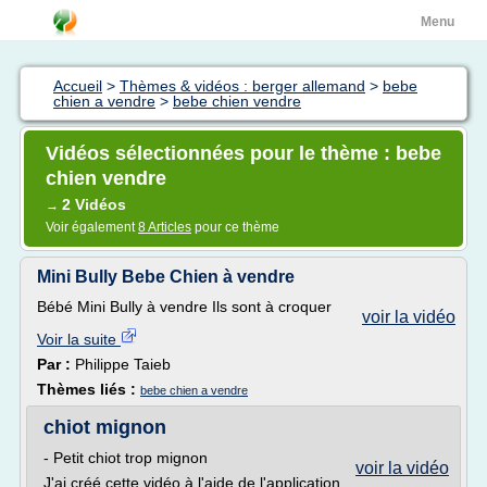
Menu
Accueil
>
Thèmes & vidéos : berger allemand
>
bebe
chien a vendre
>
bebe chien vendre
Vidéos sélectionnées pour le thème : bebe
chien vendre
2 Vidéos
→
Voir également
8 Articles
pour ce thème
Mini Bully Bebe Chien à vendre
Bébé Mini Bully à vendre Ils sont à croquer
voir la vidéo
Voir la suite
Par :
Philippe Taieb
Thèmes liés :
bebe chien a vendre
chiot mignon
- Petit chiot trop mignon
voir la vidéo
J'ai créé cette vidéo à l'aide de l'application