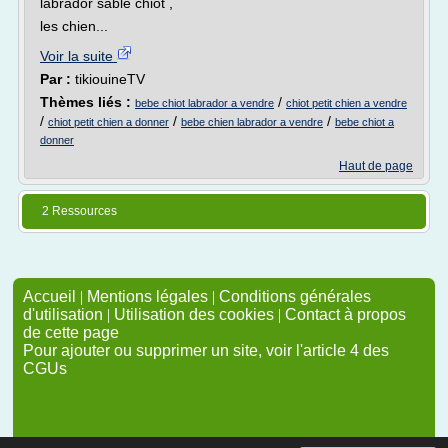
labrador sable chiot ,
les chien...
Voir la suite
Par :
tikiouineTV
Thèmes liés :
/
bebe chiot labrador a vendre
chiot petit chien a vendre
/
/
/
chiot petit chien a donner
bebe chien labrador a vendre
bebe chiot a
donner
Haut de page
2 Ressources
Accueil
|
Mentions légales
|
Conditions générales
d'utilisation
|
Utilisation des cookies
|
Contact à propos
de cette page
Pour ajouter ou supprimer un site, voir l'article 4 des
CGUs