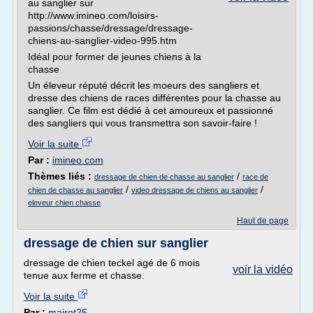
au sanglier sur
http://www.imineo.com/loisirs-
passions/chasse/dressage/dressage-
chiens-au-sanglier-video-995.htm
Idéal pour former de jeunes chiens à la
chasse
Un éleveur réputé décrit les moeurs des sangliers et
dresse des chiens de races différentes pour la chasse au
sanglier. Ce film est dédié à cet amoureux et passionné
des sangliers qui vous transmettra son savoir-faire !
Voir la suite
Par :
imineo.com
Thèmes liés :
/
dressage de chien de chasse au sanglier
race de
/
/
chien de chasse au sanglier
video dressage de chiens au sanglier
eleveur chien chasse
Haut de page
dressage de chien sur sanglier
dressage de chien teckel agé de 6 mois
voir la vidéo
tenue aux ferme et chasse.
Voir la suite
Par :
mairot25