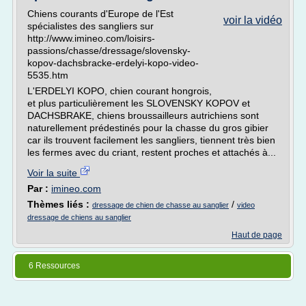
Chiens courants d'Europe de l'Est
voir la vidéo
spécialistes des sangliers sur
http://www.imineo.com/loisirs-
passions/chasse/dressage/slovensky-
kopov-dachsbracke-erdelyi-kopo-video-
5535.htm
L'ERDELYI KOPO, chien courant hongrois,
et plus particulièrement les SLOVENSKY KOPOV et
DACHSBRAKE, chiens broussailleurs autrichiens sont
naturellement prédestinés pour la chasse du gros gibier
car ils trouvent facilement les sangliers, tiennent très bien
les fermes avec du criant, restent proches et attachés à...
Voir la suite
Par :
imineo.com
Thèmes liés :
/
dressage de chien de chasse au sanglier
video
dressage de chiens au sanglier
Haut de page
6 Ressources