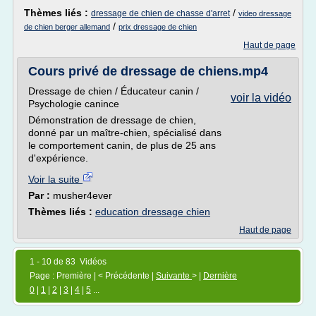
Thèmes liés :
/
dressage de chien de chasse d'arret
video dressage
/
de chien berger allemand
prix dressage de chien
Haut de page
Cours privé de dressage de chiens.mp4
Dressage de chien / Éducateur canin /
voir la vidéo
Psychologie canince
Démonstration de dressage de chien,
donné par un maître-chien, spécialisé dans
le comportement canin, de plus de 25 ans
d'expérience.
Voir la suite
Par :
musher4ever
Thèmes liés :
education dressage chien
Haut de page
1 - 10 de 83 Vidéos
Page : Première | < Précédente |
Suivante
> |
Dernière
0
|
1
|
2
|
3
|
4
|
5
...