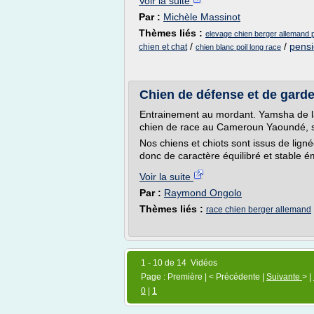
Voir la suite
Par :
Michèle Massinot
Thèmes liés :
elevage chien berger allemand p
/
/
pensi
chien et chat
chien blanc poil long race
Chien de défense et de gard
Entrainement au mordant. Yamsha de
chien de race au Cameroun Yaoundé, sp
Nos chiens et chiots sont issus de ligné
donc de caractère équilibré et stable 
Voir la suite
Par :
Raymond Ongolo
Thèmes liés :
race chien berger allemand
1 - 10 de 14 Vidéos
Page : Première | < Précédente |
Suivante
> |
0
|
1