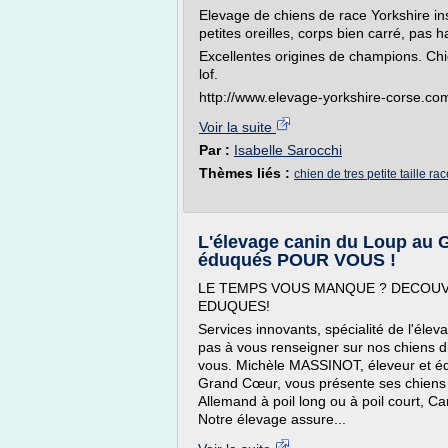
Elevage de chiens de race Yorkshire inscr
petites oreilles, corps bien carré, pas h
Excellentes origines de champions. Chi
lof.
http://www.elevage-yorkshire-corse.co
Voir la suite
Par :
Isabelle Sarocchi
Thèmes liés :
chien de tres petite taille ra
L'élevage canin du Loup au 
éduqués POUR VOUS !
LE TEMPS VOUS MANQUE ? DECOUV
EDUQUES!
Services innovants, spécialité de l'éle
pas à vous renseigner sur nos chiens d
vous. Michèle MASSINOT, éleveur et éd
Grand Cœur, vous présente ses chiens 
Allemand à poil long ou à poil court, Can
Notre élevage assure...