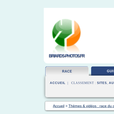
BRIARDS-PHOTOS.FR
GUI
RACE
ACCUEIL
| CLASSEMENT :
SITES
,
AU
Accueil
>
Thèmes & vidéos : race du 