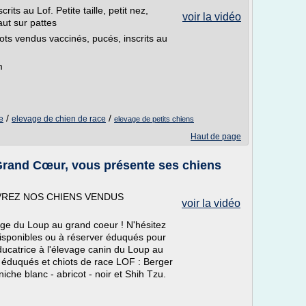
its au Lof. Petite taille, petit nez,
voir la vidéo
aut sur pattes
ots vendus vaccinés, pucés, inscrits au
m
/
/
ce
elevage de chien de race
elevage de petits chiens
Haut de page
Grand Cœur, vous présente ses chiens
REZ NOS CHIENS VENDUS
voir la vidéo
vage du Loup au grand coeur ! N'hésitez
isponibles ou à réserver éduqués pour
ucatrice à l'élevage canin du Loup au
éduqués et chiots de race LOF : Berger
iche blanc - abricot - noir et Shih Tzu.