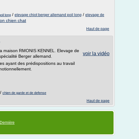
/
/
elevage chiot berger allemand poil long
elevage de
oil long
on chien chat
Haut de page
e
 la maison RMONIS KENNEL. Elevage de
voir la vidéo
écialité Berger allemand.
es ayant des prédispositions au travail
émotionnellement.
/
chien de garde et de defense
Haut de page
Dernière