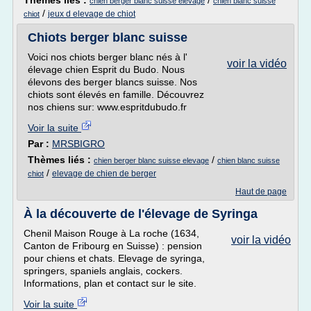
Thèmes liés :
/
chien berger blanc suisse elevage
chien blanc suisse
/
jeux d elevage de chiot
chiot
Chiots berger blanc suisse
Voici nos chiots berger blanc nés à l'
voir la vidéo
élevage chien Esprit du Budo. Nous
élevons des berger blancs suisse. Nos
chiots sont élevés en famille. Découvrez
nos chiens sur: www.espritdubudo.fr
Voir la suite
Par :
MRSBIGRO
Thèmes liés :
/
chien berger blanc suisse elevage
chien blanc suisse
/
elevage de chien de berger
chiot
Haut de page
À la découverte de l'élevage de Syringa
Chenil Maison Rouge à La roche (1634,
voir la vidéo
Canton de Fribourg en Suisse) : pension
pour chiens et chats. Elevage de syringa,
springers, spaniels anglais, cockers.
Informations, plan et contact sur le site.
Voir la suite