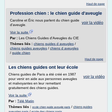
Haut de page
Profession chien : le chien guide d'aveugle
Caroline et Éric nous parlent du chien guide
voir la vidéo
d'aveugle.
Voir la suite
Par :
Les Chiens Guides d'Aveugles du CIE
Thèmes liés :
chiens guides d aveugles
/
chiens guides aveugles
/
chiens d aveugles
/
guide chien
Haut de page
Les chiens guides ont leur école
Chiens guides de Paris a été créé en 1987
voir la vidéo
pour venir en aide aux personnes aveugles
et malvoyantes en leur remettant
gratuitement des chiens guides.
Voir la suite
Par :
Télé Matin
Thèmes liés :
/
chiens guides
ecole chien guide aveugle paris
/
aveugles paris
ecole des chiens paris