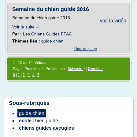
Semaine du chien guide 2016
Semaine du chien guide 2016
voir la vidéo
Voir la suite
Par :
Les Chiens Guides FFAC
Thèmes liés :
guide chien
Haut de page
1 - 10 de 74 Vidéos
Page : Première | < Précédente |
Suivante
> |
Dernière
0
|
1
|
2
|
3
|
4
|
5
...
Sous-rubriques
guide chien
ecole
chien guide
chiens guides aveugles