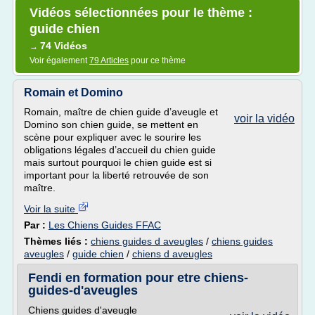
Vidéos sélectionnées pour le thème :
guide chien
74 Vidéos
→
Voir également
79 Articles
pour ce thème
Romain et Domino
Romain, maître de chien guide d’aveugle et
voir la vidéo
Domino son chien guide, se mettent en
scène pour expliquer avec le sourire les
obligations légales d’accueil du chien guide
mais surtout pourquoi le chien guide est si
important pour la liberté retrouvée de son
maître.
Voir la suite
Par :
Les Chiens Guides FFAC
Thèmes liés :
chiens guides d aveugles
/
chiens guides
aveugles
/
guide chien
/
chiens d aveugles
Fendi en formation pour etre chiens-
guides-d'aveugles
Chiens guides d'aveugle