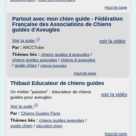
Haut de page
Partout avec mon chien guide - Fédération
Française des Associations de Chiens
guides d'Aveugles
Voir la suite
voir la vidéo
Par :
AACCTube
Thèmes liés :
chiens guides d aveugles
/
chiens guides aveugles
/
chiens d aveugles
/
guide chien
/
chienne francaise
Haut de page
Thibaut Educateur de chiens guides
Un métier "passion" : éducateur de chiens
voir la vidéo
guides pour aveugles
Voir la suite
Par :
Chiens Guides Paris
Thèmes liés :
chiens guides aveugles
/
guide chien
/
education chien
Haut de page