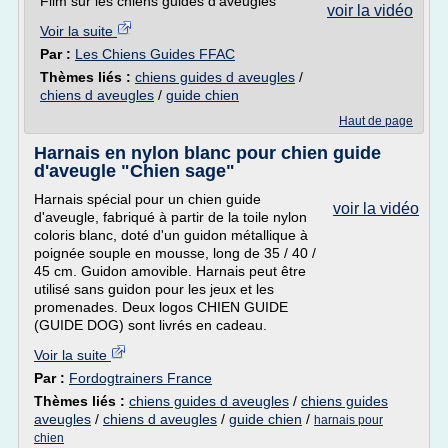
Film sur les chiens guides d'aveugles
voir la vidéo
Voir la suite
Par :
Les Chiens Guides FFAC
Thèmes liés :
chiens guides d aveugles
/
chiens d aveugles
/
guide chien
Haut de page
Harnais en nylon blanc pour chien guide
d'aveugle "Chien sage"
Harnais spécial pour un chien guide
voir la vidéo
d'aveugle, fabriqué à partir de la toile nylon
coloris blanc, doté d'un guidon métallique à
poignée souple en mousse, long de 35 / 40 /
45 cm. Guidon amovible. Harnais peut être
utilisé sans guidon pour les jeux et les
promenades. Deux logos CHIEN GUIDE
(GUIDE DOG) sont livrés en cadeau.
Voir la suite
Par :
Fordogtrainers France
Thèmes liés :
chiens guides d aveugles
/
chiens guides
aveugles
/
chiens d aveugles
/
guide chien
/
harnais pour
chien