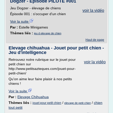
Dogzer - Épisode PILOTE #001
Jeu Dogzer - élevage de chiens
voir la vidéo
Épisode 001 : s'occuper d'un chien
Voir la suite
Par :
Estelle Minigames
Thèmes liés :
jeu d elevage de chien
Haut de page
Elevage chihuahua - Jouet pour petit chien -
Jeu d'intelligence
Retrouvez notre rubrique sur le jouet pour
voir la vidéo
petit chien sur
http://www.petitsazteques.com/jouet-pour-
petit-chien/
Qu'on aime leur faire plaisir à nos petits
chiens !
Voir la suite
Par :
Elevage Chihuahua
Thèmes liés :
/
/
chien
jouet pour petit chien
elevage de petit chien
tout petit