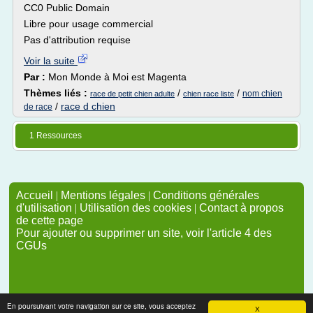
CC0 Public Domain
Libre pour usage commercial
Pas d'attribution requise
Voir la suite
Par :
Mon Monde à Moi est Magenta
Thèmes liés :
/
/
nom chien
race de petit chien adulte
chien race liste
/
race d chien
de race
1 Ressources
Accueil
|
Mentions légales
|
Conditions générales
d'utilisation
|
Utilisation des cookies
|
Contact à propos
de cette page
Pour ajouter ou supprimer un site, voir l'article 4 des
CGUs
En poursuivant votre navigation sur ce site, vous acceptez
X