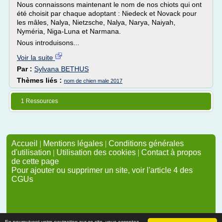
Nous connaissons maintenant le nom de nos chiots qui ont
été choisit par chaque adoptant : Niedeck et Novack pour
les mâles, Nalya, Nietzsche, Nalya, Narya, Naiyah,
Nyméria, Niga-Luna et Narmana.
Nous introduisons...
Voir la suite
Par :
Sylvana BETHUS
Thèmes liés :
nom de chien male 2017
1 Ressources
Accueil
|
Mentions légales
|
Conditions générales
d'utilisation
|
Utilisation des cookies
|
Contact à propos
de cette page
Pour ajouter ou supprimer un site, voir l'article 4 des
CGUs
En poursuivant votre navigation sur ce site, vous acceptez