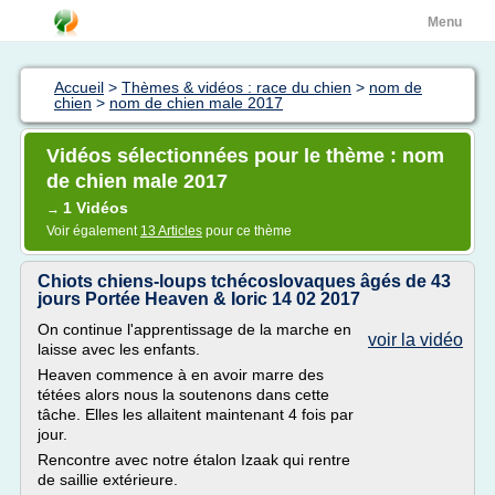
Menu
Accueil
>
Thèmes & vidéos : race du chien
>
nom de
chien
>
nom de chien male 2017
Vidéos sélectionnées pour le thème : nom
de chien male 2017
1 Vidéos
→
Voir également
13 Articles
pour ce thème
Chiots chiens-loups tchécoslovaques âgés de 43
jours Portée Heaven & Ioric 14 02 2017
On continue l'apprentissage de la marche en
voir la vidéo
laisse avec les enfants.
Heaven commence à en avoir marre des
tétées alors nous la soutenons dans cette
tâche. Elles les allaitent maintenant 4 fois par
jour.
Rencontre avec notre étalon Izaak qui rentre
de saillie extérieure.