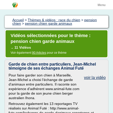
Menu
Accueil
>
Thèmes & vidéos : race du chien
>
pension
chien
>
pension chien garde animaux
Vidéos sélectionnées pour le thème :
pension chien garde animaux
11 Vidéos
→
Voir également
90 Articles
pour ce thème
Garde de chien entre particuliers, Jean-Michel
témoigne de ses échanges Animal Futé
Pour faire garder son chien à Marseille,
voir la vidéo
Jean-Michel a choisi l'échange de garde
d'animaux entre particuliers. Il raconte son
expérience d'adhérent www.animal-fute.com
pour la garde de son jeune chien berger
australien Ihona.
Retrouvez également les 13 reportages TV
réalisés sur Animal Futé : http://www.animal-
fute.com/lechange-de-garde-danimaux-reportages-et-