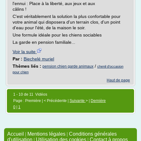
l'ennui : Place à la liberté, aux jeux et aux
câlins !
C'est véritablement la solution la plus confortable pour
votre animal qui disposera d'un terrain clos, d'un point
d'eau pour l'été, de la maison le soir.
Une formule idéale pour les chiens sociables
La garde en pension familiale...
Voir la suite
Par :
Biechelé muriel
Thèmes liés :
/
pension chien garde animaux
chenil d'occasion
pour chien
Haut de page
1 - 10 de 11 Vidéos
Page : Première | < Précédente |
Suivante
> |
Dernière
0
|
1
Accueil
|
Mentions légales
|
Conditions générales
d'utilisation
|
Utilisation des cookies
|
Contact à propos