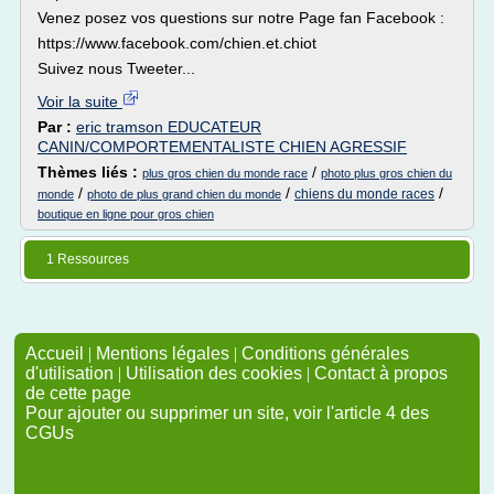
Venez posez vos questions sur notre Page fan Facebook :
https://www.facebook.com/chien.et.chiot
Suivez nous Tweeter...
Voir la suite
Par :
eric tramson EDUCATEUR
CANIN/COMPORTEMENTALISTE CHIEN AGRESSIF
Thèmes liés :
/
plus gros chien du monde race
photo plus gros chien du
/
/
/
chiens du monde races
monde
photo de plus grand chien du monde
boutique en ligne pour gros chien
1 Ressources
Accueil
|
Mentions légales
|
Conditions générales
d'utilisation
|
Utilisation des cookies
|
Contact à propos
de cette page
Pour ajouter ou supprimer un site, voir l'article 4 des
CGUs