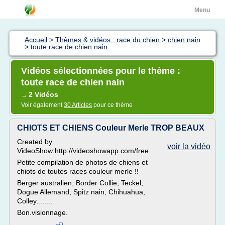
Menu
Accueil
>
Thèmes & vidéos : race du chien
>
chien nain
>
toute race de chien nain
Vidéos sélectionnées pour le thème :
toute race de chien nain
2 Vidéos
→
Voir également
30 Articles
pour ce thème
CHIOTS ET CHIENS Couleur Merle TROP BEAUX
Created by
voir la vidéo
VideoShow:http://videoshowapp.com/free
Petite compilation de photos de chiens et
chiots de toutes races couleur merle !!
Berger australien, Border Collie, Teckel,
Dogue Allemand, Spitz nain, Chihuahua,
Colley........
Bon.visionnage.