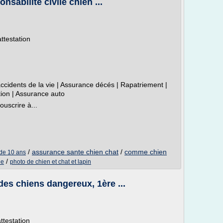
sabilité civile chien ...
ttestation
cidents de la vie | Assurance décés | Rapatriement |
ion | Assurance auto
uscrire à...
/
assurance sante chien chat
/
comme chien
 de 10 ans
/
ne
photo de chien et chat et lapin
des chiens dangereux, 1ère ...
ttestation