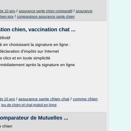
/
/
 de 10 ans
assurance sante chien comparatif
assurance
/
hien prix
comparaison assurance sante chien
on chien, vaccination chat ...
initif
é en choisissant la signature en ligne :
déclaration d'impôts sur Internet
 clics et en toute simplicité
mmédiatement après la signature en ligne
/
assurance sante chien chat
/
comme chien
de 10 ans
/
jeu de chien et chat gratuit en ligne
omparateur de Mutuelles ...
e chien