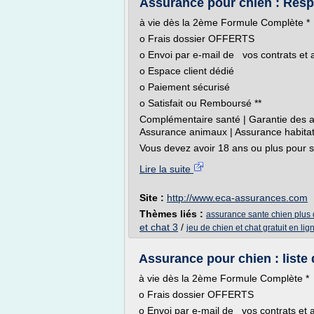
Assurance pour chien : Respon
à vie dès la 2ème Formule Complète *
o Frais dossier OFFERTS
o Envoi par e-mail de vos contrats et a
o Espace client dédié
o Paiement sécurisé
o Satisfait ou Remboursé **
Complémentaire santé | Garantie des ac
Assurance animaux | Assurance habitat
Vous devez avoir 18 ans ou plus pour so
Lire la suite
Site :
http://www.eca-assurances.com
Thèmes liés :
assurance sante chien plus
et chat 3
/
jeu de chien et chat gratuit en lig
Assurance pour chien : liste 
à vie dès la 2ème Formule Complète *
o Frais dossier OFFERTS
o Envoi par e-mail de vos contrats et a