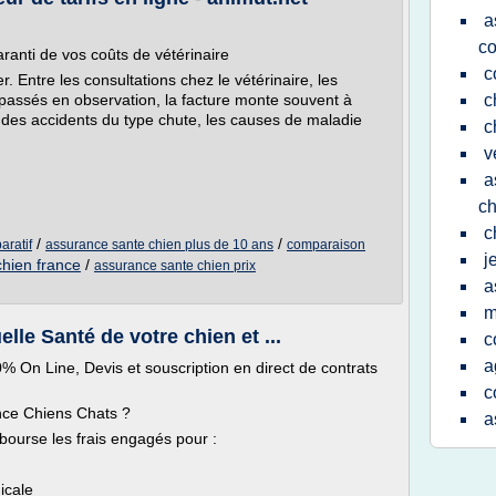
a
co
anti de vos coûts de vétérinaire
c
r. Entre les consultations chez le vétérinaire, les
 passés en observation, la facture monte souvent à
c
 des accidents du type chute, les causes de maladie
c
v
a
ch
c
/
/
aratif
assurance sante chien plus de 10 ans
comparaison
j
hien france
/
assurance sante chien prix
a
m
lle Santé de votre chien et ...
c
a
% On Line, Devis et souscription en direct de contrats
c
nce Chiens Chats ?
a
ourse les frais engagés pour :
icale