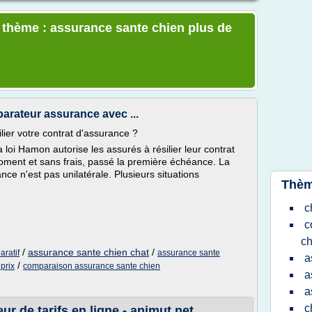
e thème : assurance sante chien plus de
arateur assurance avec ...
lier votre contrat d'assurance ?
a loi Hamon autorise les assurés à résilier leur contrat
moment et sans frais, passé la première échéance. La
nce n'est pas unilatérale. Plusieurs situations
Thèm
c
c
ch
/
assurance sante chien chat
/
ratif
assurance sante
a
/
prix
comparaison assurance sante chien
a
a
c
r de tarifs en ligne - animut.net