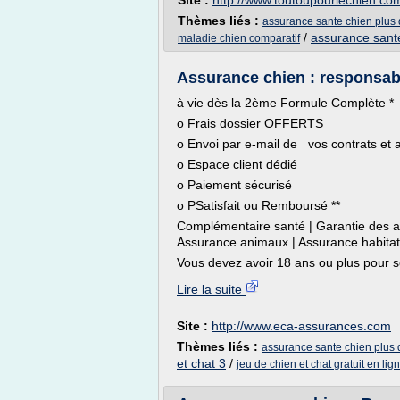
Site :
http://www.toutoupourlechien.co
Thèmes liés :
assurance sante chien plus
/
assurance sant
maladie chien comparatif
Assurance chien : responsabil
à vie dès la 2ème Formule Complète *
o Frais dossier OFFERTS
o Envoi par e-mail de vos contrats et a
o Espace client dédié
o Paiement sécurisé
o PSatisfait ou Remboursé **
Complémentaire santé | Garantie des ac
Assurance animaux | Assurance habitat
Vous devez avoir 18 ans ou plus pour so
Lire la suite
Site :
http://www.eca-assurances.com
Thèmes liés :
assurance sante chien plus 
et chat 3
/
jeu de chien et chat gratuit en lig