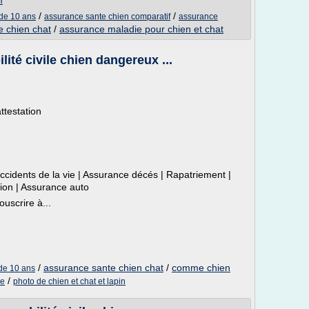
m
/
/
 de 10 ans
assurance sante chien comparatif
assurance
e chien chat
/
assurance maladie pour chien et chat
ité civile chien dangereux ...
ttestation
cidents de la vie | Assurance décés | Rapatriement |
ion | Assurance auto
uscrire à...
/
assurance sante chien chat
/
comme chien
de 10 ans
/
ne
photo de chien et chat et lapin