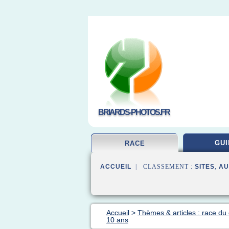
BRIARDS-PHOTOS.FR
GUI
RACE
ACCUEIL
| CLASSEMENT :
SITES
,
AU
Accueil
>
Thèmes & articles : race du
10 ans