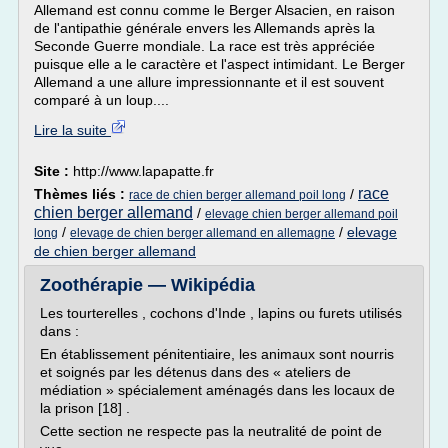
Allemand est connu comme le Berger Alsacien, en raison
de l'antipathie générale envers les Allemands après la
Seconde Guerre mondiale. La race est très appréciée
puisque elle a le caractère et l'aspect intimidant. Le Berger
Allemand a une allure impressionnante et il est souvent
comparé à un loup....
Lire la suite
Site :
http://www.lapapatte.fr
race
Thèmes liés :
/
race de chien berger allemand poil long
chien berger allemand
/
elevage chien berger allemand poil
/
/
elevage
long
elevage de chien berger allemand en allemagne
de chien berger allemand
Zoothérapie — Wikipédia
Les tourterelles , cochons d'Inde , lapins ou furets utilisés
dans :
En établissement pénitentiaire, les animaux sont nourris
et soignés par les détenus dans des « ateliers de
médiation » spécialement aménagés dans les locaux de
la prison [18] .
Cette section ne respecte pas la neutralité de point de