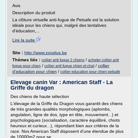
Avis
Description du produit
La clôture virtuelle anti-fugue de Petsafe est la solution
idéale pour les chiens qui, malgré des tentatives
d'éducation,...
Lire la suite
Site :
http://www.zooplus.be
Thèmes liés :
/
collier anti fugue 2 chiens
acheter collier anti
/
/
collier
fugue pour chien
collier anti fugue chien et chat
d'education pour chien
/
collier education pour chien petsafe
Elevage canin Var : American Staff - La
Griffe du dragon
Des chiens de haute sélection
L'élevage de la Griffe du Dragon vous garantit des chiens
de très grandes qualités morphologiques (aplombs,
angulation, ligne de dos, type en tête, mouvement...) et
psychologiques (socialisation, caractère équilibré, chiots
heureux et curieux...), répondant bien aux critères de la
race. Nos American Staff disposent d'une étendue de plus
de 10000m2 pour se...