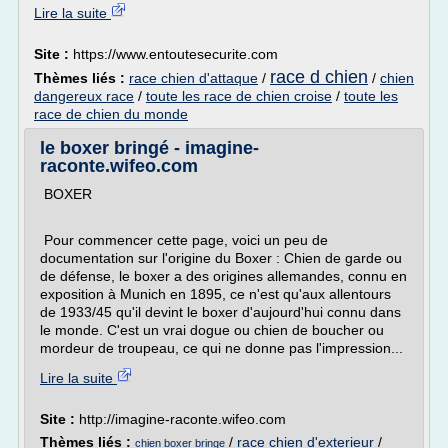
Lire la suite
Site :
https://www.entoutesecurite.com
race d chien
Thèmes liés :
race chien d'attaque
/
/
chien
dangereux race
/
toute les race de chien croise
/
toute les
race de chien du monde
le boxer bringé - imagine-
raconte.wifeo.com
BOXER
Pour commencer cette page, voici un peu de
documentation sur l'origine du Boxer : Chien de garde ou
de défense, le boxer a des origines allemandes, connu en
exposition à Munich en 1895, ce n'est qu'aux allentours
de 1933/45 qu'il devint le boxer d'aujourd'hui connu dans
le monde. C'est un vrai dogue ou chien de boucher ou
mordeur de troupeau, ce qui ne donne pas l'impression...
Lire la suite
Site :
http://imagine-raconte.wifeo.com
Thèmes liés :
/
race chien d'exterieur
/
chien boxer bringe