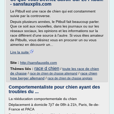
- sansfauxplis.com
Le Pitbull est une race de chien qui est constamment
suivie par la controverse.
Depuis plusieurs années, le Pitbull fait beaucoup parler.
Que ce soit aux nouvelles, dans les journaux ou sur les
réseaux sociaux, les opinions et les informations sur la
race diffèrent d'une source à l'autre. Si vous êtes amateur
de Pitbulls, vous désirez vous en procurer un ou vous
aimeriez en découvrir un...
Lire la suite
Site :
http://sansfauxplis.com
race d chien
Thèmes liés :
/
toute les race de chien
de chasse
/
/
race chien
race de chien de chasse allemand
type berger allemand
/
race de chien de chasse anglais
Comportementaliste pour chien ayant des
troubles du ...
La rééducation comportementale du chien
Déplacement à domicile 7j/7 de 08h à 21h, Paris, Ile-de-
France et PACA