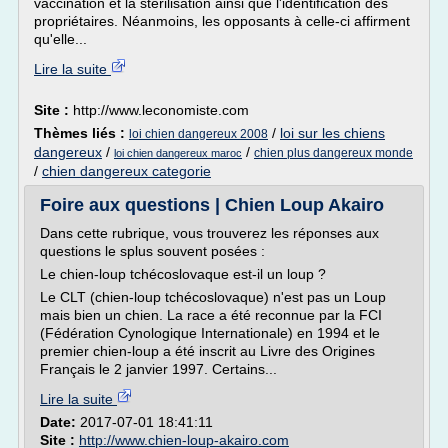
vaccination et la stérilisation ainsi que l'identification des
propriétaires. Néanmoins, les opposants à celle-ci affirment
qu'elle...
Lire la suite
Site :
http://www.leconomiste.com
Thèmes liés :
/
loi sur les chiens
loi chien dangereux 2008
dangereux
/
/
chien plus dangereux monde
loi chien dangereux maroc
/
chien dangereux categorie
Foire aux questions | Chien Loup Akairo
Dans cette rubrique, vous trouverez les réponses aux
questions le splus souvent posées :
Le chien-loup tchécoslovaque est-il un loup ?
Le CLT (chien-loup tchécoslovaque) n'est pas un Loup
mais bien un chien. La race a été reconnue par la FCI
(Fédération Cynologique Internationale) en 1994 et le
premier chien-loup a été inscrit au Livre des Origines
Français le 2 janvier 1997. Certains...
Lire la suite
Date:
2017-07-01 18:41:11
Site :
http://www.chien-loup-akairo.com