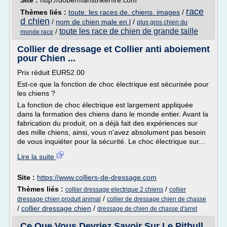
Site :
http://dobermanstrikerfire.com
race
Thèmes liés :
toute. les races de. chiens. images
/
d chien
/
nom de chien male en l
/
plus gros chien du
toute les race de chien de grande taille
/
monde race
Collier de dressage et Collier anti aboiement
pour Chien ...
Prix réduit EUR52.00
Est-ce que la fonction de choc électrique est sécurisée pour
les chiens ?
La fonction de choc électrique est largement appliquée
dans la formation des chiens dans le monde entier. Avant la
fabrication du produit, on a déjà fait des expériences sur
des mille chiens, ainsi, vous n'avez absolument pas besoin
de vous inquiéter pour la sécurité. Le choc électrique sur...
Lire la suite
Site :
https://www.colliers-de-dressage.com
Thèmes liés :
/
collier dressage electrique 2 chiens
collier
/
dressage chien produit animal
collier de dressage chien de chasse
/
collier dressage chien
/
dressage de chien de chasse d'arret
Ce Que Vous Devriez Savoir Sur Le Pitbull.