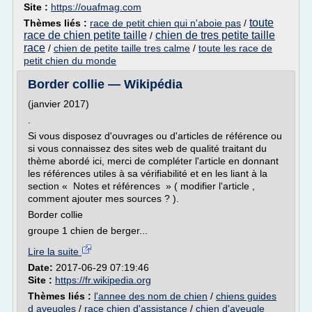
Site :
https://ouafmag.com
toute
Thèmes liés :
race de petit chien qui n'aboie pas
/
race de chien petite taille
chien de tres petite taille
/
race
/
chien de petite taille tres calme
/
toute les race de
petit chien du monde
Border collie — Wikipédia
(janvier 2017)
.
Si vous disposez d'ouvrages ou d'articles de référence ou
si vous connaissez des sites web de qualité traitant du
thème abordé ici, merci de compléter l'article en donnant
les références utiles à sa vérifiabilité et en les liant à la
section « Notes et références » ( modifier l'article ,
comment ajouter mes sources ? ).
Border collie
groupe 1 chien de berger...
Lire la suite
Date:
2017-06-29 07:19:46
Site :
https://fr.wikipedia.org
Thèmes liés :
l'annee des nom de chien
/
chiens guides
d aveugles
/
race chien d'assistance
/
chien d'aveugle