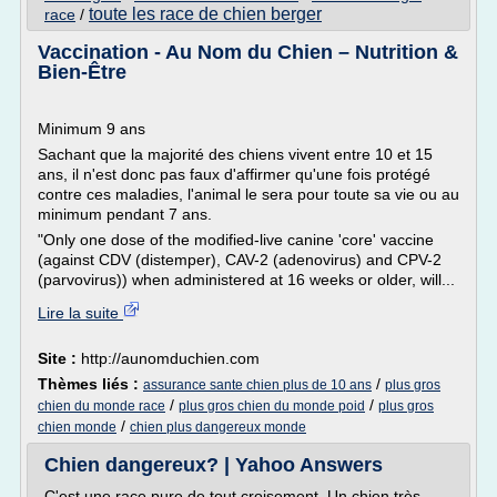
toute les race de chien berger
race
/
Vaccination - Au Nom du Chien – Nutrition &
Bien-Être
Minimum 9 ans
Sachant que la majorité des chiens vivent entre 10 et 15
ans, il n'est donc pas faux d'affirmer qu'une fois protégé
contre ces maladies, l'animal le sera pour toute sa vie ou au
minimum pendant 7 ans.
"Only one dose of the modified-live canine 'core' vaccine
(against CDV (distemper), CAV-2 (adenovirus) and CPV-2
(parvovirus)) when administered at 16 weeks or older, will...
Lire la suite
Site :
http://aunomduchien.com
Thèmes liés :
/
assurance sante chien plus de 10 ans
plus gros
/
/
chien du monde race
plus gros chien du monde poid
plus gros
/
chien monde
chien plus dangereux monde
Chien dangereux? | Yahoo Answers
C'est une race pure de tout croisement. Un chien très