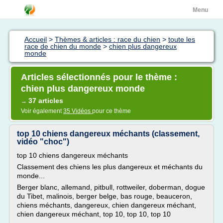
Menu
Accueil
>
Thèmes & articles : race du chien
>
toute les
race de chien du monde
>
chien plus dangereux
monde
Articles sélectionnés pour le thème :
chien plus dangereux monde
37 articles
→
Voir également
35 Vidéos
pour ce thème
top 10 chiens dangereux méchants (classement,
vidéo "choc")
top 10 chiens dangereux méchants
Classement des chiens les plus dangereux et méchants du
monde...
Berger blanc, allemand, pitbull, rottweiler, doberman, dogue
du Tibet, malinois, berger belge, bas rouge, beauceron,
chiens méchants, dangereux, chien dangereux méchant,
chien dangereux méchant, top 10, top 10, top 10