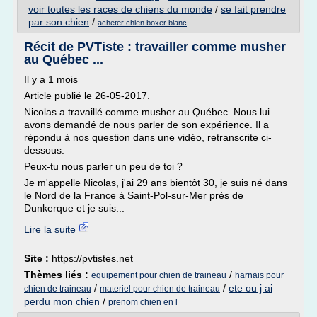
voir toutes les races de chiens du monde
/
se fait prendre
par son chien
/
acheter chien boxer blanc
Récit de PVTiste : travailler comme musher
au Québec ...
Il y a 1 mois
Article publié le 26-05-2017.
Nicolas a travaillé comme musher au Québec. Nous lui
avons demandé de nous parler de son expérience. Il a
répondu à nos question dans une vidéo, retranscrite ci-
dessous.
Peux-tu nous parler un peu de toi ?
Je m'appelle Nicolas, j'ai 29 ans bientôt 30, je suis né dans
le Nord de la France à Saint-Pol-sur-Mer près de
Dunkerque et je suis...
Lire la suite
Site :
https://pvtistes.net
Thèmes liés :
/
equipement pour chien de traineau
harnais pour
/
/
ete ou j ai
chien de traineau
materiel pour chien de traineau
perdu mon chien
/
prenom chien en l