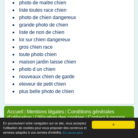
photo de maitre chien
liste toutes race chien
photo de chien dangereux
grande photo de chien
liste de non de chien
loi sur chien dangereux
gros chien race
toute photo chien
maison jardin laisse chien
photo d un chien
nouveaux chien de garde
eleveur de petit chien
plus belle photo de chien
Accueil
|
Mentions légales
|
Conditions générales
d'utilisation
|
Utilisation des cookies
|
Contact à propos
de cette page
En poursuivant votre navigation sur ce site, vous acceptez
X
l'utilisation de cookies pour vous proposer des contenus et
Pour ajouter ou supprimer un site, voir l'article 4 des
services adaptés à vos centres d'intérêts.
En savoir plus
CGUs