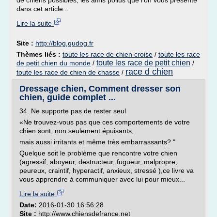
de chiens possibles, les amis poilus que l'on vous présente
dans cet article...
Lire la suite
Site :
http://blog.gudog.fr
Thèmes liés :
toute les race de chien croise
/
toute les race
toute les race de petit chien
de petit chien du monde
/
/
race d chien
toute les race de chien de chasse
/
Dressage chien, Comment dresser son
chien, guide complet ...
34. Ne supporte pas de rester seul
«Ne trouvez-vous pas que ces comportements de votre
chien sont, non seulement épuisants,
mais aussi irritants et même très embarrassants? "
Quelque soit le problème que rencontre votre chien
(agressif, aboyeur, destructeur, fugueur, malpropre,
peureux, craintif, hyperactif, anxieux, stressé ),ce livre va
vous apprendre à communiquer avec lui pour mieux...
Lire la suite
Date:
2016-01-30 16:56:28
Site :
http://www.chiensdefrance.net