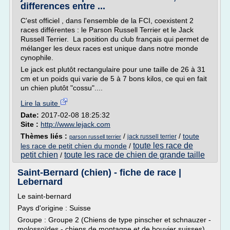
differences entre ...
C'est officiel , dans l'ensemble de la FCI, coexistent 2
races différentes : le Parson Russell Terrier et le Jack
Russell Terrier. La position du club français qui permet de
mélanger les deux races est unique dans notre monde
cynophile.
Le jack est plutôt rectangulaire pour une taille de 26 à 31
cm et un poids qui varie de 5 à 7 bons kilos, ce qui en fait
un chien plutôt "cossu"....
Lire la suite
Date:
2017-02-08 18:25:32
Site :
http://www.lejack.com
Thèmes liés :
/
/
toute
jack russell terrier
parson russell terrier
toute les race de
les race de petit chien du monde
/
petit chien
toute les race de chien de grande taille
/
Saint-Bernard (chien) - fiche de race |
Lebernard
Le saint-bernard
Pays d'origine : Suisse
Groupe : Groupe 2 (Chiens de type pinscher et schnauzer -
molossoïdes - chiens de montagne et de bouvier suisses)