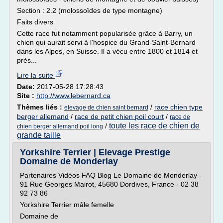
Section : 2.2 (molossoïdes de type montagne)
Faits divers
Cette race fut notamment popularisée grâce à Barry, un
chien qui aurait servi à l'hospice du Grand-Saint-Bernard
dans les Alpes, en Suisse. Il a vécu entre 1800 et 1814 et
près...
Lire la suite
Date:
2017-05-28 17:28:43
Site :
http://www.lebernard.ca
Thèmes liés :
/
race chien type
elevage de chien saint bernard
berger allemand
/
race de petit chien poil court
/
race de
toute les race de chien de
/
chien berger allemand poil long
grande taille
Yorkshire Terrier | Elevage Prestige
Domaine de Monderlay
Partenaires Vidéos FAQ Blog Le Domaine de Monderlay -
91 Rue Georges Mairot, 45680 Dordives, France - 02 38
92 73 86
Yorkshire Terrier mâle femelle
Domaine de