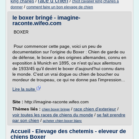
race d chien
king charles
/
/
chiot cavalier king charles a
/
donner
comment faire un bon elevage de chien
le boxer bringé - imagine-
raconte.wifeo.com
BOXER
Pour commencer cette page, voici un peu de
documentation sur l'origine du Boxer : Chien de garde ou
de défense, le boxer a des origines allemandes, connu en
exposition à Munich en 1895, ce n'est qu'aux allentours
de 1933/45 qu'il devint le boxer d'aujourd'hui connu dans
le monde. C'est un vrai dogue ou chien de boucher ou
mordeur de troupeau, ce qui ne donne pas l'impression...
Lire la suite
Site :
http://imagine-raconte.wifeo.com
Thèmes liés :
/
race chien d'exterieur
/
chien boxer bringe
voir toutes les races de chiens du monde
/
se fait prendre
par son chien
/
acheter chien boxer blanc
Accueil - Elevage des chetemis - eleveur de
chiens Boxer