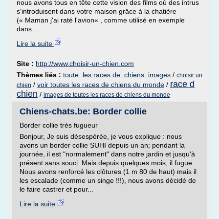
nous avons tous en tête cette vision des films où des intrus
s'introduisent dans votre maison grâce à la chatière
(« Maman j'ai raté l'avion« , comme utilisé en exemple
dans...
Lire la suite
Site :
http://www.choisir-un-chien.com
Thèmes liés :
toute. les races de. chiens. images
/
choisir un
race d
/
voir toutes les races de chiens du monde
/
chien
chien
/
images de toutes les races de chiens du monde
Chiens-chats.be: Border collie
Border collie très fugueur
Bonjour, Je suis désespérée, je vous explique : nous
avons un border collie SUHI depuis un an; pendant la
journée, il est "normalement" dans notre jardin et jusqu'à
présent sans souci. Mais depuis quelques mois, il fugue.
Nous avons renforcé les clôtures (1 m 80 de haut) mais il
les escalade (comme un singe !!!), nous avons décidé de
le faire castrer et pour...
Lire la suite