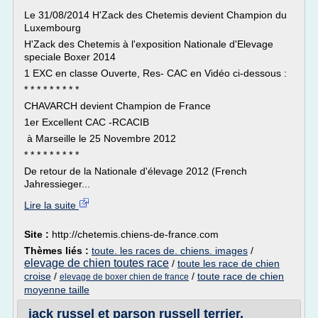
Le 31/08/2014 H'Zack des Chetemis devient Champion du
Luxembourg
H'Zack des Chetemis à l'exposition Nationale d'Elevage
speciale Boxer 2014
1 EXC en classe Ouverte, Res- CAC en Vidéo ci-dessous :
* * * * * * * * *
CHAVARCH devient Champion de France
1er Excellent CAC -RCACIB
à Marseille le 25 Novembre 2012
* * * * * * * * *
De retour de la Nationale d'élevage 2012 (French
Jahressieger...
Lire la suite
Site :
http://chetemis.chiens-de-france.com
Thèmes liés :
toute. les races de. chiens. images
/
elevage de chien toutes race
/
toute les race de chien
croise
/
/
toute race de chien
elevage de boxer chien de france
moyenne taille
jack russel et parson russell terrier,