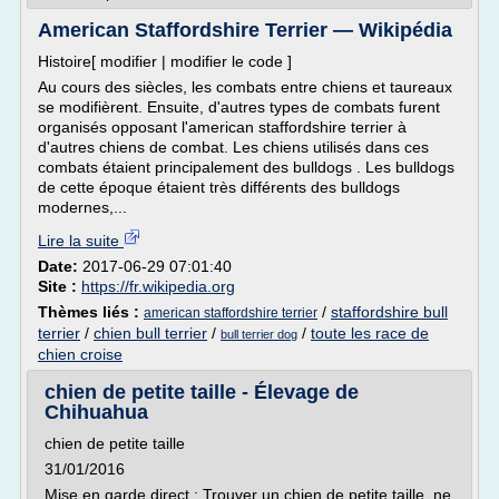
American Staffordshire Terrier — Wikipédia
Histoire[ modifier | modifier le code ]
Au cours des siècles, les combats entre chiens et taureaux
se modifièrent. Ensuite, d'autres types de combats furent
organisés opposant l'american staffordshire terrier à
d'autres chiens de combat. Les chiens utilisés dans ces
combats étaient principalement des bulldogs . Les bulldogs
de cette époque étaient très différents des bulldogs
modernes,...
Lire la suite
Date:
2017-06-29 07:01:40
Site :
https://fr.wikipedia.org
Thèmes liés :
/
staffordshire bull
american staffordshire terrier
terrier
/
chien bull terrier
/
/
toute les race de
bull terrier dog
chien croise
chien de petite taille - Élevage de
Chihuahua
chien de petite taille
31/01/2016
Mise en garde direct : Trouver un chien de petite taille, ne