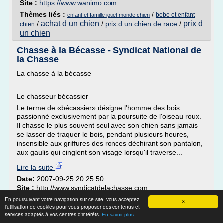
Site :
https://www.wanimo.com
Thèmes liés :
/
bebe et enfant
enfant et famille jouet monde chien
achat d un chien
prix d
/
/
prix d un chien de race
/
chien
un chien
Chasse à la Bécasse - Syndicat National de
la Chasse
La chasse à la bécasse
Le chasseur bécassier
Le terme de «bécassier» désigne l'homme des bois
passionné exclusivement par la poursuite de l'oiseau roux.
Il chasse le plus souvent seul avec son chien sans jamais
se lasser de traquer le bois, pendant plusieurs heures,
insensible aux griffures des ronces déchirant son pantalon,
aux gaulis qui cinglent son visage lorsqu'il traverse...
Lire la suite
Date:
2007-09-25 20:25:50
Site :
http://www.syndicatdelachasse.com
En poursuivant votre navigation sur ce site, vous acceptez
X
Beagle : chien de compagnie et de chasse
l'utilisation de cookies pour vous proposer des contenus et
services adaptés à vos centres d'intérêts.
En savoir plus
Le Beagle est depuis quelques temps, le chien de chasse