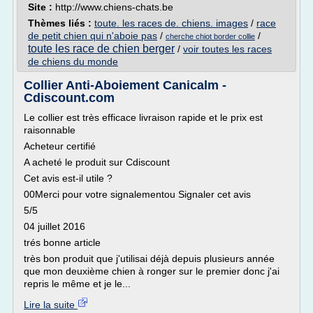
Site :
http://www.chiens-chats.be
Thèmes liés :
toute. les races de. chiens. images
/
race
de petit chien qui n'aboie pas
/
/
cherche chiot border collie
toute les race de chien berger
/
voir toutes les races
de chiens du monde
Collier Anti-Aboiement Canicalm -
Cdiscount.com
Le collier est très efficace livraison rapide et le prix est
raisonnable
Acheteur certifié
A acheté le produit sur Cdiscount
Cet avis est-il utile ?
00Merci pour votre signalementou Signaler cet avis
5/5
04 juillet 2016
trés bonne article
très bon produit que j'utilisai déjà depuis plusieurs année
que mon deuxième chien à ronger sur le premier donc j'ai
repris le même et je le...
Lire la suite