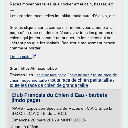
Races moyennes telles que cocker américain, basset, etc
....
Les grandes races telles inu akita, malamute d'Alaska, etc
...
Si vous cliquez sur la course elle-même vous amène à la
page où la race est décrite. Vous avez tous les groupes de
chiens qui jettent comme un briquet, et les chiens qui ne
libèrent pas que les Maltais. Beaucoup mouvement besoin
comme le border...
Lire la suite
Site :
https://fr.hezehof.be
Thèmes liés :
/
/
toute race de
chiot de race petite
chiot de race
toute race de chien petite taille
chien moyenne taille
/
/
toute les race de chien de grande taille
Club Français du Chien d'Eau - barbets
jimdo page!
MARS - Exposition Spéciale de Races en C.A.C.S. de la
S.C.C. et C.A.C.I.B. de la F.C.I.
Dimanche 20 mars 2016 à MONTLUCON
Juge : à définir