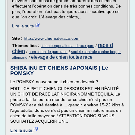
éleveurs sont aussi de grands amoureux des chiens et
effectuent l'opération dans de très bonnes conditions. De
plus, l'opération n'est pas toujours aussi lucrative que ce
que l'on croit. L'élevage des chiots,...
Lire la suite
Site :
http://www.chiensderace.com
race d
Thèmes liés :
/
chien berger allemand race pure
chien
/
/
nom chien de pure race
societe centrale canine berger
elevage de chien toutes race
/
allemand
SHIBA INU ET CHIENS JAPONAIS | Le
POMSKY
Le POMSKY, nouveau petit chien en devenir ?
EDIT : CE PETIT CHIEN CI-DESSOUS EST EN RÉALITÉ
UN CHIOT DE RACE LAPINKOIRA NOMMÉ TÉQUILA. La
photo a fait le tour du monde, or ce chiot n'est pas un
POMSKY et a été destiné à ... grandir. environ 15-22 kilos à
l'âge adulte, donc ce n'est pas un chien miniature mais un
chien de taille moyenne ! ATTENTION DONC SI VOUS
SOUHAITEZ ACQUÉRIR UN...
Lire la suite