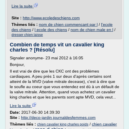
Lire la suite
Site :
http://www.ecoledeschiens.com
Thèmes liés :
nom de chien commencant par l
/
l'ecole
des chiens
/
l ecole des chiens
/
nom de chien male en l
/
dresser chien laisse
Combien de temps vit un cavalier king
charles ? [Résolu]
Signaler anonyme- 23 mai 2012 à 16:05
Bonjour,
Il est vrai de dire que les CKC ont des problèmes
cardiaques. A peu près 1 sur deux d'après certains sont
atteint de la MVD (valve mitrale decease), c'est à dire que
le soufle au coeur que vous entendez est dù à un défault de
la valve mitrale. Attention, quand vous achetez un cavalier
king charles et que les parents sont apte MVD, cela veut...
Lire la suite
Date:
2017-06-30 14:39:30
Site :
http://deco-jardin.journaldesfemmes.com
Thèmes liés :
/
chien cavalier
chien cavalier king charles poids