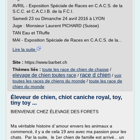
AVRIL - Exposition Spéciale de Races en C.A.C.S. de la
S.C.C. et C.A.C.I.B. de la F.C.I.
Samedi 23 ou Dimanche 24 avril 2016 à LYON
Juge : Monsieur Laurent PICHARD (Suisse)
TAN Eau et TRuffe
MAI - Exposition Spéciale de Races en C.A.C.S. de la...
Lire la suite
Site :
https://www.barbet.ch
Thèmes liés :
toute les race de chien de chasse
/
race d chien
elevage de chien toutes race
/
/
voir
toutes les races de chiens du monde
/
toute les race de
chien du monde
Éleveur de chien, chiot caniche royal, toy,
tiny toy ...
BIENVENUE CHEZ ÉLEVAGE DES FORETS
Ma véritable histoire d`amour envers les animaux a
commencé, il y a de cela 19 ans avec ma passion pour les
chats. Par la suite, le 1er chien de famille est arrivé... un