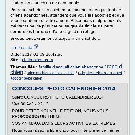
L'adoption d'un chien de compagnie
Pourquoi acheter un chiot en animalerie, alors que tant de
chiens abandonnés, attendent que vous les adoptiez et que
vous leur donniez votre amour. Prisonniers malgré eux, ils
méritent une vie plus heureuse que de finir leurs jours
derrière les barreaux d'une cage d'un refuge.
Si vous tenez vraiment à acquérir un chiot de...
Lire la suite
Date:
2017-02-09 20:42:56
Site :
cfaitmaison.com
race d
Thèmes liés :
famille d'accueil chien abandonne
/
chien
/
/
adoption chien ou chiot
/
adopter chien adulte ou chiot
adopter bebe chien
CONCOURS PHOTO CALENDRIER 2014
Sujet: CONCOURS PHOTO CALENDRIER 2014
Ven 30 Aoû - 22:13
POUR CETTE NOUVELLE EDITION, NOUS VOUS
PROPOSONS UN THEME :
VOS ANIMAUX DANS LEURS ACTIVITES EXTREMES
Nous vous laissons libre choix pour interpréter ce thème