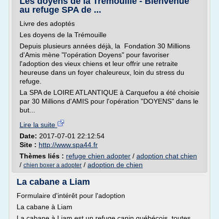
Les doyens de la Trémouille - Bienvenue
au refuge SPA de ...
Livre des adoptés
Les doyens de la Trémouille
Depuis plusieurs années déjà, la Fondation 30 Millions
d'Amis mène "l'opération Doyens" pour favoriser
l'adoption des vieux chiens et leur offrir une retraite
heureuse dans un foyer chaleureux, loin du stress du
refuge.
La SPA de LOIRE ATLANTIQUE à Carquefou a été choisie
par 30 Millions d'AMIS pour l'opération "DOYENS" dans le
but...
Lire la suite
Date:
2017-07-01 22:12:54
Site :
http://www.spa44.fr
Thèmes liés :
refuge chien adopter
/
adoption chat chien
/
/
adoption de chien
chien boxer a adopter
La cabane a Liam
Formulaire d'intérêt pour l'adoption
La cabane à Liam
La cabane à Liam est un refuge canin québécois, toutes