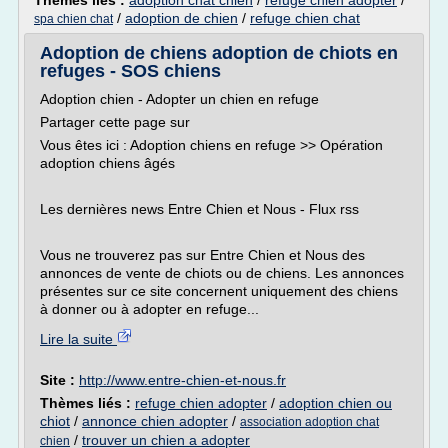
Thèmes liés :
adoption chat chien
/
refuge chien adopter
/
/
adoption de chien
/
refuge chien chat
spa chien chat
Adoption de chiens adoption de chiots en
refuges - SOS chiens
Adoption chien - Adopter un chien en refuge
Partager cette page sur
Vous êtes ici : Adoption chiens en refuge >> Opération
adoption chiens âgés
Les dernières news Entre Chien et Nous - Flux rss
Vous ne trouverez pas sur Entre Chien et Nous des
annonces de vente de chiots ou de chiens. Les annonces
présentes sur ce site concernent uniquement des chiens
à donner ou à adopter en refuge...
Lire la suite
Site :
http://www.entre-chien-et-nous.fr
Thèmes liés :
refuge chien adopter
/
adoption chien ou
chiot
/
annonce chien adopter
/
association adoption chat
/
trouver un chien a adopter
chien