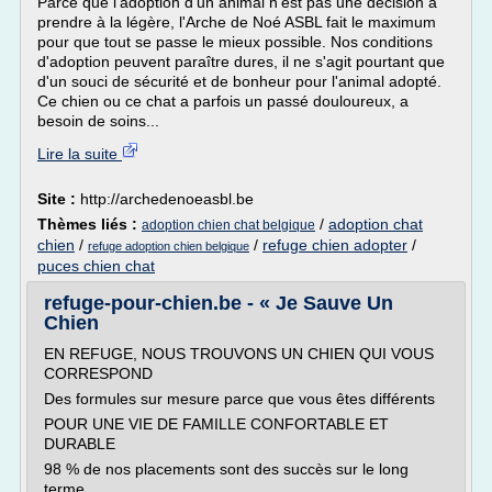
Parce que l'adoption d'un animal n'est pas une décision à
prendre à la légère, l'Arche de Noé ASBL fait le maximum
pour que tout se passe le mieux possible. Nos conditions
d'adoption peuvent paraître dures, il ne s'agit pourtant que
d'un souci de sécurité et de bonheur pour l'animal adopté.
Ce chien ou ce chat a parfois un passé douloureux, a
besoin de soins...
Lire la suite
Site :
http://archedenoeasbl.be
Thèmes liés :
/
adoption chat
adoption chien chat belgique
chien
/
/
refuge chien adopter
/
refuge adoption chien belgique
puces chien chat
refuge-pour-chien.be - « Je Sauve Un
Chien
EN REFUGE, NOUS TROUVONS UN CHIEN QUI VOUS
CORRESPOND
Des formules sur mesure parce que vous êtes différents
POUR UNE VIE DE FAMILLE CONFORTABLE ET
DURABLE
98 % de nos placements sont des succès sur le long
terme