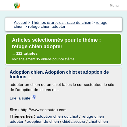
Menu
Accueil
>
Thèmes & articles : race du chien
>
refuge
chien
>
refuge chien adopter
Articles sélectionnés pour le thème :
refuge chien adopter
111 articles
→
Voir également
35 Vidéos
pour ce thème
Adoption chien, Adoption chiot et adoption de
toutous ...
adopter un chien ou un chiot faites le sur sostoutou, le site
de l'adoption de chiens et...
Lire la suite
Site :
http://www.sostoutou.com
Thèmes liés :
adoption chien ou chiot
/
refuge chien
adopter
/
adoption de chien
/
/
chiot chien
chiot a adopter