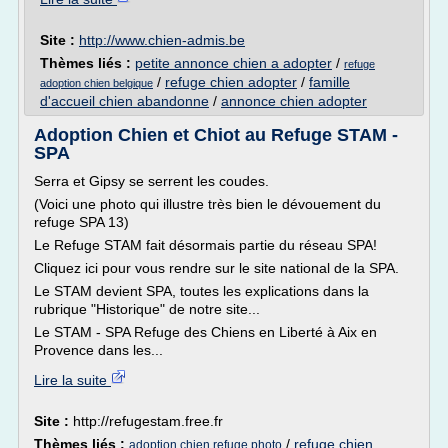
Site :
http://www.chien-admis.be
Thèmes liés :
petite annonce chien a adopter
/
refuge
/
refuge chien adopter
/
famille
adoption chien belgique
d'accueil chien abandonne
/
annonce chien adopter
Adoption Chien et Chiot au Refuge STAM -
SPA
Serra et Gipsy se serrent les coudes.
(Voici une photo qui illustre très bien le dévouement du
refuge SPA 13)
Le Refuge STAM fait désormais partie du réseau SPA!
Cliquez ici pour vous rendre sur le site national de la SPA.
Le STAM devient SPA, toutes les explications dans la
rubrique "Historique" de notre site...
Le STAM - SPA Refuge des Chiens en Liberté à Aix en
Provence dans les...
Lire la suite
Site :
http://refugestam.free.fr
Thèmes liés :
/
refuge chien
adoption chien refuge photo