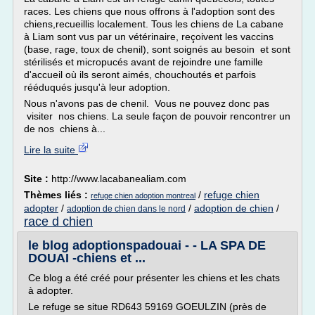
races. Les chiens que nous offrons à l'adoption sont des
chiens,recueillis localement. Tous les chiens de La cabane
à Liam sont vus par un vétérinaire, reçoivent les vaccins
(base, rage, toux de chenil), sont soignés au besoin et sont
stérilisés et micropucés avant de rejoindre une famille
d'accueil où ils seront aimés, chouchoutés et parfois
rééduqués jusqu'à leur adoption.
Nous n'avons pas de chenil. Vous ne pouvez donc pas
visiter nos chiens. La seule façon de pouvoir rencontrer un
de nos chiens à...
Lire la suite
Site :
http://www.lacabanealiam.com
Thèmes liés :
/
refuge chien
refuge chien adoption montreal
adopter
/
/
adoption de chien
/
adoption de chien dans le nord
race d chien
le blog adoptionspadouai - - LA SPA DE
DOUAI -chiens et ...
Ce blog a été créé pour présenter les chiens et les chats
à adopter.
Le refuge se situe RD643 59169 GOEULZIN (près de