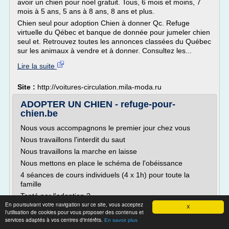
avoir un chien pour noel gratuit. Tous, 6 mois et moins, 7
mois à 5 ans, 5 ans à 8 ans, 8 ans et plus.
Chien seul pour adoption Chien à donner Qc. Refuge
virtuelle du Qébec et banque de donnée pour jumeler chien
seul et. Retrouvez toutes les annonces classées du Québec
sur les animaux à vendre et à donner. Consultez les...
Lire la suite
Site :
http://voitures-circulation.mila-moda.ru
ADOPTER UN CHIEN - refuge-pour-
chien.be
Nous vous accompagnons le premier jour chez vous
Nous travaillons l'interdit du saut
Nous travaillons la marche en laisse
Nous mettons en place le schéma de l'obéissance
4 séances de cours individuels (4 x 1h) pour toute la
famille
Tenté par l'adoption ?
En poursuivant votre navigation sur ce site, vous acceptez
Découvrez les chiens en attente de famille et contactez-
X
l'utilisation de cookies pour vous proposer des contenus et
nous pour en discuter ...
services adaptés à vos centres d'intérêts.
En savoir plus
ZARCO- MÂLE...