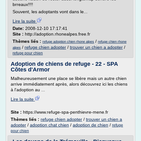
brreaux!!!!
Souvent, les adoptants vont dans le...
Lire la suite
Date:
2008-12-10 17:17:41
Site :
http://adoption.rhonealpes.free.fr
Thèmes liés :
/
refuge adoption chien rhone alpes
refuge chien rhone
/
refuge chien adopter
/
trouver un chien a adopter
/
alpes
refuge pour chien
Adoption de chiens de refuge - 22 - SPA
Côtes d'Armor
Malheureusement une place se libère mais un autre chien
arrive immédiatement après, alors découvrez ici les chiens
à l'adoption au ...
Lire la suite
Site :
https://www.refuge-spa-penthievre-mene.fr
Thèmes liés :
refuge chien adopter
/
trouver un chien a
adopter
/
adoption chat chien
/
adoption de chien
/
refuge
pour chien