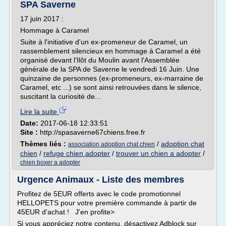
SPA Saverne
17 juin 2017 :
Hommage à Caramel
Suite à l'initiative d'un ex-promeneur de Caramel, un
rassemblement silencieux en hommage à Caramel a été
organisé devant l'Ilôt du Moulin avant l'Assemblée
générale de la SPA de Saverne le vendredi 16 Juin. Une
quinzaine de personnes (ex-promeneurs, ex-marraine de
Caramel, etc ...) se sont ainsi retrouvées dans le silence,
suscitant la curiosité de...
Lire la suite
Date:
2017-06-18 12:33:51
Site :
http://spasaverne67chiens.free.fr
Thèmes liés :
/
adoption chat
association adoption chat chien
chien
/
refuge chien adopter
/
trouver un chien a adopter
/
chien boxer a adopter
Urgence Animaux - Liste des membres
Profitez de 5EUR offerts avec le code promotionnel
HELLOPETS pour votre première commande à partir de
45EUR d'achat ! J'en profite>
Si vous appréciez notre contenu, désactivez Adblock sur