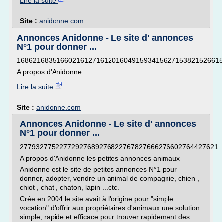
Lire la suite
Site :
anidonne.com
Annonces Anidonne - Le site d' annonces
N°1 pour donner ...
168621683516602161271612016049159341562715382152661
A propos d'Anidonne...
Lire la suite
Site :
anidonne.com
Annonces Anidonne - Le site d' annonces
N°1 pour donner ...
27793277522772927689276822767827666276602764427621
A propos d'Anidonne les petites annonces animaux
Anidonne est le site de petites annonces N°1 pour
donner, adopter, vendre un animal de compagnie, chien ,
chiot , chat , chaton, lapin ...etc.
Crée en 2004 le site avait à l'origine pour "simple
vocation" d'offrir aux propriétaires d'animaux une solution
simple, rapide et efficace pour trouver rapidement des