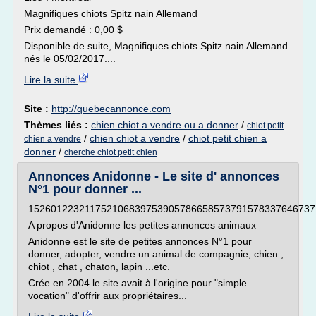
Magnifiques chiots Spitz nain Allemand
Prix demandé : 0,00 $
Disponible de suite, Magnifiques chiots Spitz nain Allemand
nés le 05/02/2017....
Lire la suite
Site :
http://quebecannonce.com
Thèmes liés :
chien chiot a vendre ou a donner
/
chiot petit
/
chien chiot a vendre
/
chiot petit chien a
chien a vendre
donner
/
cherche chiot petit chien
Annonces Anidonne - Le site d' annonces
N°1 pour donner ...
152601223211752106839753905786658573791578337646737
A propos d'Anidonne les petites annonces animaux
Anidonne est le site de petites annonces N°1 pour
donner, adopter, vendre un animal de compagnie, chien ,
chiot , chat , chaton, lapin ...etc.
Crée en 2004 le site avait à l'origine pour "simple
vocation" d'offrir aux propriétaires...