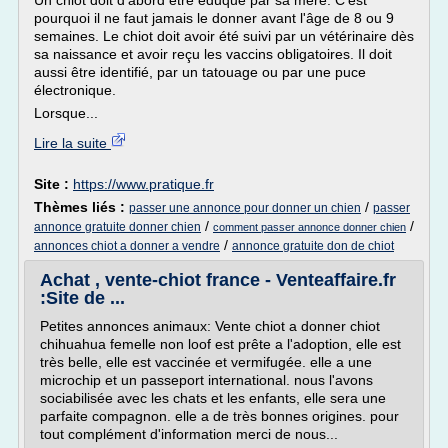
Un chiot doit d'abord être éduqué par sa mère. C'est
pourquoi il ne faut jamais le donner avant l'âge de 8 ou 9
semaines. Le chiot doit avoir été suivi par un vétérinaire dès
sa naissance et avoir reçu les vaccins obligatoires. Il doit
aussi être identifié, par un tatouage ou par une puce
électronique.
Lorsque...
Lire la suite
Site :
https://www.pratique.fr
Thèmes liés :
/
passer une annonce pour donner un chien
passer
/
/
annonce gratuite donner chien
comment passer annonce donner chien
/
annonces chiot a donner a vendre
annonce gratuite don de chiot
Achat , vente-chiot france - Venteaffaire.fr
:Site de ...
Petites annonces animaux: Vente chiot a donner chiot
chihuahua femelle non loof est prête a l'adoption, elle est
très belle, elle est vaccinée et vermifugée. elle a une
microchip et un passeport international. nous l'avons
sociabilisée avec les chats et les enfants, elle sera une
parfaite compagnon. elle a de très bonnes origines. pour
tout complément d'information merci de nous...