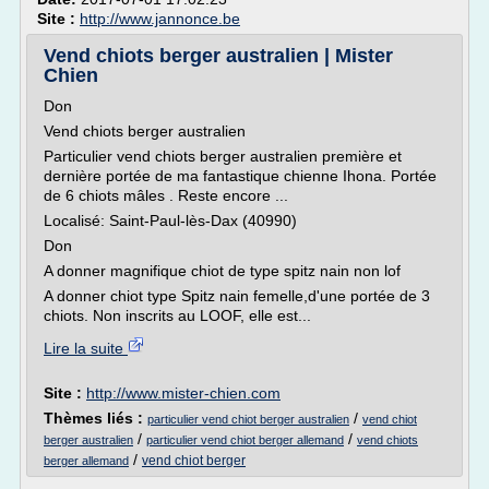
Site :
http://www.jannonce.be
Vend chiots berger australien | Mister
Chien
Don
Vend chiots berger australien
Particulier vend chiots berger australien première et
dernière portée de ma fantastique chienne Ihona. Portée
de 6 chiots mâles . Reste encore ...
Localisé: Saint-Paul-lès-Dax (40990)
Don
A donner magnifique chiot de type spitz nain non lof
A donner chiot type Spitz nain femelle,d'une portée de 3
chiots. Non inscrits au LOOF, elle est...
Lire la suite
Site :
http://www.mister-chien.com
Thèmes liés :
/
particulier vend chiot berger australien
vend chiot
/
/
berger australien
particulier vend chiot berger allemand
vend chiots
/
vend chiot berger
berger allemand