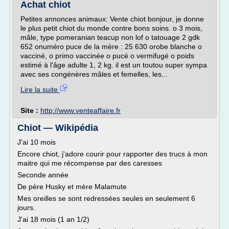
Achat chiot
Petites annonces animaux: Vente chiot bonjour, je donne
le plus petit chiot du monde contre bons soins. o 3 mois,
mâle, type pomeranian teacup non lof o tatouage 2 gdk
652 onuméro puce de la mère : 25 630 orobe blanche o
vacciné, o primo vaccinée o pucé o vermifugé o poids
estimé à l'âge adulte 1, 2 kg. il est un toutou super sympa
avec ses congénères mâles et femelles, les...
Lire la suite
Site :
http://www.venteaffaire.fr
Chiot — Wikipédia
J'ai 10 mois
Encore chiot, j'adore courir pour rapporter des trucs à mon
maitre qui me récompense par des caresses
Seconde année
De père Husky et mère Malamute
Mes oreilles se sont redressées seules en seulement 6
jours.
J'ai 18 mois (1 an 1/2)