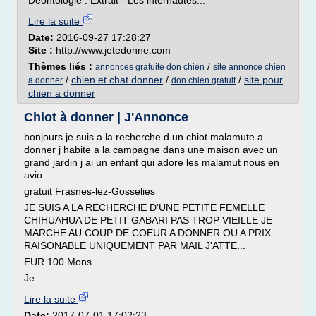
Déontologie : Extrait - Les internautes...
Lire la suite
Date:
2016-09-27 17:28:27
Site :
http://www.jetedonne.com
Thèmes liés :
/
annonces gratuite don chien
site annonce chien
/
chien et chat donner
/
/
site pour
a donner
don chien gratuit
chien a donner
Chiot à donner | J'Annonce
bonjours je suis a la recherche d un chiot malamute a
donner j habite a la campagne dans une maison avec un
grand jardin j ai un enfant qui adore les malamut nous en
avio...
gratuit Frasnes-lez-Gosselies
JE SUIS A LA RECHERCHE D'UNE PETITE FEMELLE
CHIHUAHUA DE PETIT GABARI PAS TROP VIEILLE JE
MARCHE AU COUP DE COEUR A DONNER OU A PRIX
RAISONABLE UNIQUEMENT PAR MAIL J'ATTE...
EUR 100 Mons
Je...
Lire la suite
Date:
2017-07-01 17:02:23