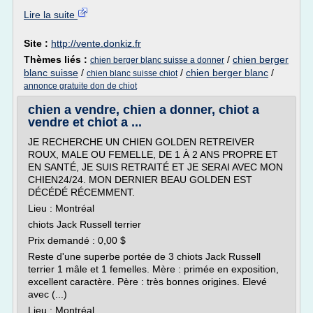
Lire la suite
Site :
http://vente.donkiz.fr
Thèmes liés :
/
chien berger
chien berger blanc suisse a donner
blanc suisse
/
/
chien berger blanc
/
chien blanc suisse chiot
annonce gratuite don de chiot
chien a vendre, chien a donner, chiot a
vendre et chiot a ...
JE RECHERCHE UN CHIEN GOLDEN RETREIVER
ROUX, MALE OU FEMELLE, DE 1 À 2 ANS PROPRE ET
EN SANTÉ, JE SUIS RETRAITÉ ET JE SERAI AVEC MON
CHIEN24/24. MON DERNIER BEAU GOLDEN EST
DÉCÉDÉ RÉCEMMENT.
Lieu : Montréal
chiots Jack Russell terrier
Prix demandé : 0,00 $
Reste d'une superbe portée de 3 chiots Jack Russell
terrier 1 mâle et 1 femelles. Mère : primée en exposition,
excellent caractère. Père : très bonnes origines. Elevé
avec (...)
Lieu : Montréal