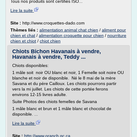
Tous nos produits sont certifiés ISO...
Lire la suite
Site :
http://www.croquettes-dado.com
Thèmes liés :
alimentation animal chat chien
/
aliment pour
chien et chat
/
alimentation croquette pour chien
/
nourriture
chien et chiot
/
chiot chien
Chiots Bichon Havanais à vendre,
Havanais à vendre, Teddy ...
Chiots disponibles:
1 mâle soit noir OU blanc et noir, 1 Femelle soit noire OU
blanche et noir de disponible. Né le 8 mai de la mère
Savana et du père Cailloux. Les chiots pourrons partir
vers la mi juillet. Les chiots de cette portée ferons
environs 12-15 livres adulte.
Suite Photos des chiots femelles de Savana
1 mâle blanc et brun et 1 mâle blanc et chocolat de
disponible. ...
Lire la suite
Site :
http://www.oranch.qc.ca