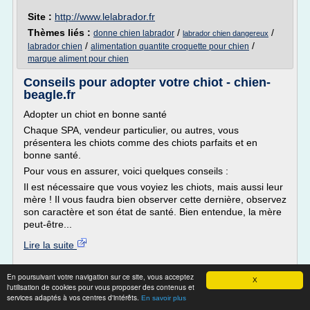
Site :
http://www.lelabrador.fr
Thèmes liés :
/
/
donne chien labrador
labrador chien dangereux
/
/
labrador chien
alimentation quantite croquette pour chien
marque aliment pour chien
Conseils pour adopter votre chiot - chien-
beagle.fr
Adopter un chiot en bonne santé
Chaque SPA, vendeur particulier, ou autres, vous
présentera les chiots comme des chiots parfaits et en
bonne santé.
Pour vous en assurer, voici quelques conseils :
Il est nécessaire que vous voyiez les chiots, mais aussi leur
mère ! Il vous faudra bien observer cette dernière, observez
son caractère et son état de santé. Bien entendue, la mère
peut-être...
Lire la suite
Site :
http://chien-beagle.fr
En poursuivant votre navigation sur ce site, vous acceptez
X
l'utilisation de cookies pour vous proposer des contenus et
Thèmes liés :
/
adoption chien ou chiot
/
chiot beagle 2 mois
services adaptés à vos centres d'intérêts.
En savoir plus
/
/
nourriture chien et chiot
chiot a adopter
adopter bebe chiot