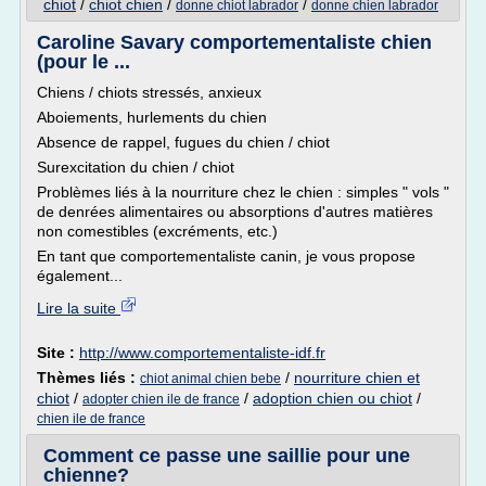
chiot
/
chiot chien
/
/
donne chiot labrador
donne chien labrador
Caroline Savary comportementaliste chien
(pour le ...
Chiens / chiots stressés, anxieux
Aboiements, hurlements du chien
Absence de rappel, fugues du chien / chiot
Surexcitation du chien / chiot
Problèmes liés à la nourriture chez le chien : simples " vols "
de denrées alimentaires ou absorptions d'autres matières
non comestibles (excréments, etc.)
En tant que comportementaliste canin, je vous propose
également...
Lire la suite
Site :
http://www.comportementaliste-idf.fr
Thèmes liés :
/
nourriture chien et
chiot animal chien bebe
chiot
/
/
adoption chien ou chiot
/
adopter chien ile de france
chien ile de france
Comment ce passe une saillie pour une
chienne?