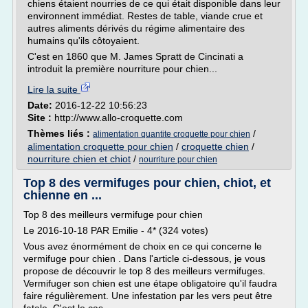
chiens étaient nourries de ce qui était disponible dans leur
environnent immédiat. Restes de table, viande crue et
autres aliments dérivés du régime alimentaire des
humains qu'ils côtoyaient.
C'est en 1860 que M. James Spratt de Cincinati a
introduit la première nourriture pour chien...
Lire la suite
Date:
2016-12-22 10:56:23
Site :
http://www.allo-croquette.com
Thèmes liés :
/
alimentation quantite croquette pour chien
alimentation croquette pour chien
/
croquette chien
/
nourriture chien et chiot
/
nourriture pour chien
Top 8 des vermifuges pour chien, chiot, et
chienne en ...
Top 8 des meilleurs vermifuge pour chien
Le 2016-10-18 PAR Emilie - 4* (324 votes)
Vous avez énormément de choix en ce qui concerne le
vermifuge pour chien . Dans l'article ci-dessous, je vous
propose de découvrir le top 8 des meilleurs vermifuges.
Vermifuger son chien est une étape obligatoire qu'il faudra
faire régulièrement. Une infestation par les vers peut être