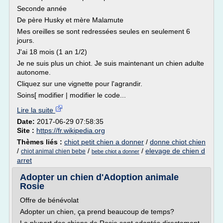
Seconde année
De père Husky et mère Malamute
Mes oreilles se sont redressées seules en seulement 6
jours.
J'ai 18 mois (1 an 1/2)
Je ne suis plus un chiot. Je suis maintenant un chien adulte
autonome.
Cliquez sur une vignette pour l'agrandir.
Soins[ modifier | modifier le code...
Lire la suite
Date:
2017-06-29 07:58:35
Site :
https://fr.wikipedia.org
Thèmes liés :
chiot petit chien a donner
/
donne chiot chien
/
/
/
elevage de chien d
chiot animal chien bebe
bebe chiot a donner
arret
Adopter un chien d'Adoption animale
Rosie
Offre de bénévolat
Adopter un chien, ça prend beaucoup de temps?