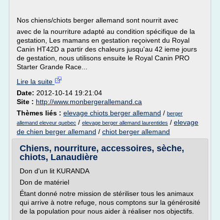
Nos chiens/chiots berger allemand sont nourrit avec
avec de la nourriture adapté au condition spécifique de la
gestation, Les mamans en gestation reçoivent du Royal
Canin HT42D a partir des chaleurs jusqu'au 42 ieme jours
de gestation, nous utilisons ensuite le Royal Canin PRO
Starter Grande Race...
Lire la suite
Date:
2012-10-14 19:21:04
Site :
http://www.monbergerallemand.ca
Thèmes liés :
elevage chiots berger allemand
/
berger
/
/
elevage
allemand eleveur quebec
elevage berger allemand laurentides
de chien berger allemand
/
chiot berger allemand
Chiens, nourriture, accessoires, sèche,
chiots, Lanaudière
Don d'un lit KURANDA
Don de matériel
Étant donné notre mission de stériliser tous les animaux
qui arrive à notre refuge, nous comptons sur la générosité
de la population pour nous aider à réaliser nos objectifs.