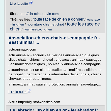
Lire la suite
Site :
http://christinapotvin.com
toute race de chien a donner
Thèmes liés :
/
toute race
toute les race de
/
nourriture chien et chiot
/
mini chien
chien
/
nourriture pour chien
Association-chiens-chats-et-compagnie.fr -
Best Similar ...
actuanimaux.com
actu animaux - accueil - sauver des animaux en quelques
clics : chats , chiens , cheval , chevaux , animaux sauvages
, animaux domestiques , nouveaux animaux de compagnie
actuanimaux est un site dactualités animalières, solidaire et
participatif, permettant aux internautes daider chats, chiens,
chevaux et autres animaux.
animaux, animal, sauver, protection, animale, sauvetage,...
Lire la suite
Site :
http://biglistofwebsites.com
Le labrador, un chien en or - leLabrador.fr