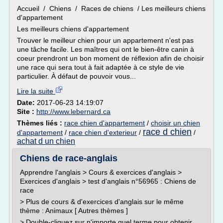
Accueil / Chiens / Races de chiens / Les meilleurs chiens
d'appartement
Les meilleurs chiens d'appartement
Trouver le meilleur chien pour un appartement n'est pas
une tâche facile. Les maîtres qui ont le bien-être canin à
coeur prendront un bon moment de réflexion afin de choisir
une race qui sera tout à fait adaptée à ce style de vie
particulier. À défaut de pouvoir vous...
Lire la suite
Date:
2017-06-23 14:19:07
Site :
http://www.lebernard.ca
Thèmes liés :
race chien d'appartement
/
choisir un chien
race d chien
d'appartement
/
race chien d'exterieur
/
/
achat d un chien
Chiens de race-anglais
Apprendre l'anglais > Cours & exercices d'anglais >
Exercices d'anglais > test d'anglais n°56965 : Chiens de
race
> Plus de cours & d'exercices d'anglais sur le même
thème : Animaux [ Autres thèmes ]
> Double-cliquez sur n'importe quel terme pour obtenir