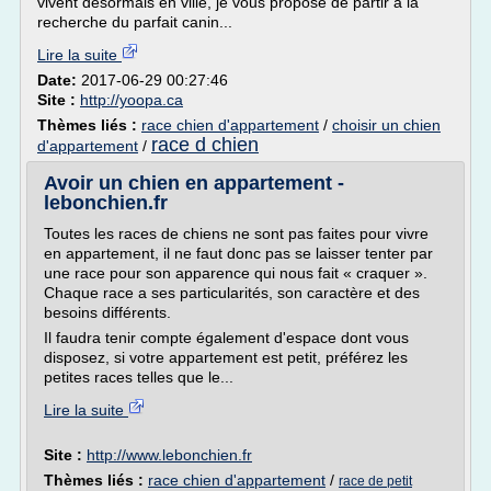
vivent désormais en ville, je vous propose de partir à la
recherche du parfait canin...
Lire la suite
Date:
2017-06-29 00:27:46
Site :
http://yoopa.ca
Thèmes liés :
race chien d'appartement
/
choisir un chien
race d chien
d'appartement
/
Avoir un chien en appartement -
lebonchien.fr
Toutes les races de chiens ne sont pas faites pour vivre
en appartement, il ne faut donc pas se laisser tenter par
une race pour son apparence qui nous fait « craquer ».
Chaque race a ses particularités, son caractère et des
besoins différents.
Il faudra tenir compte également d'espace dont vous
disposez, si votre appartement est petit, préférez les
petites races telles que le...
Lire la suite
Site :
http://www.lebonchien.fr
Thèmes liés :
race chien d'appartement
/
race de petit