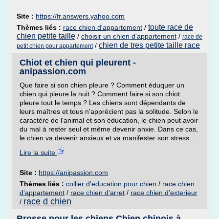
Site :
https://fr.answers.yahoo.com
toute race de
Thèmes liés :
race chien d'appartement
/
chien petite taille
/
choisir un chien d'appartement
/
race de
chien de tres petite taille race
/
petit chien pour appartement
Chiot et chien qui pleurent -
anipassion.com
Que faire si son chien pleure ? Comment éduquer un
chien qui pleure la nuit ? Comment faire si son chiot
pleure tout le temps ? Les chiens sont dépendants de
leurs maîtres et tous n'apprécient pas la solitude. Selon le
caractère de l'animal et son éducation, le chien peut avoir
du mal à rester seul et même devenir anxie. Dans ce cas,
le chien va devenir anxieux et va manifester son stress...
Lire la suite
Site :
https://anipassion.com
Thèmes liés :
collier d'education pour chien
/
race chien
d'appartement
/
race chien d'arret
/
race chien d'exterieur
race d chien
/
Brosse pour les chiens Chien chinois à