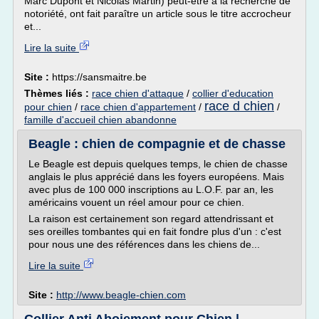
Marc Dupont et Nicolas Martin) peut-être à la recherche de
notoriété, ont fait paraître un article sous le titre accrocheur
et...
Lire la suite
Site :
https://sansmaitre.be
Thèmes liés :
race chien d'attaque
/
collier d'education
race d chien
pour chien
/
race chien d'appartement
/
/
famille d'accueil chien abandonne
Beagle : chien de compagnie et de chasse
Le Beagle est depuis quelques temps, le chien de chasse
anglais le plus apprécié dans les foyers européens. Mais
avec plus de 100 000 inscriptions au L.O.F. par an, les
américains vouent un réel amour pour ce chien.
La raison est certainement son regard attendrissant et
ses oreilles tombantes qui en fait fondre plus d'un : c'est
pour nous une des références dans les chiens de...
Lire la suite
Site :
http://www.beagle-chien.com