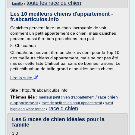
toute les race de chien
/
famille
Les 10 meilleurs chiens d'appartement -
fr.abcarticulos.info
Caniches peuvent faire un choix incroyable de voir
comment un petit appartement de chien, mais caniches
peuvent aussi être bon gros chiens trop plat.
8. Chihuahua
Chihuahuas peuvent être un choix évident pour le Top 10
des meilleurs chiens d'appartement, mais ne ont pas été
mis sur cette liste Chihuahua, sans de bonnes raisons. Le
petit chihuahua de taille grand et seul les petits chiens...
Lire la suite
Site :
http://fr.abcarticulos.info
Thèmes liés :
/
race chien
meilleur petit chien d'appartement
d'appartement
/
/
race de petit chien pour appartement
west
race d chien
/
highland white terrier
Les 5 races de chien idéales pour la
famille
3 0