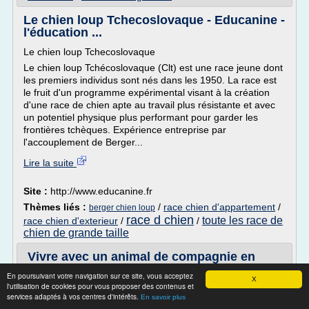
Le chien loup Tchecoslovaque - Educanine -
l'éducation ...
Le chien loup Tchecoslovaque
Le chien loup Tchécoslovaque (Clt) est une race jeune dont
les premiers individus sont nés dans les 1950. La race est
le fruit d'un programme expérimental visant à la création
d'une race de chien apte au travail plus résistante et avec
un potentiel physique plus performant pour garder les
frontières tchèques. Expérience entreprise par
l'accouplement de Berger...
Lire la suite
Site :
http://www.educanine.fr
Thèmes liés :
/
race chien d'appartement
/
berger chien loup
race d chien
toute les race de
race chien d'exterieur
/
/
chien de grande taille
Vivre avec un animal de compagnie en
appartement | Pratique.fr
En poursuivant votre navigation sur ce site, vous acceptez
X
l'utilisation de cookies pour vous proposer des contenus et
Si un bichon ou un chat s'y sentiront bien, un labrador n'a
services adaptés à vos centres d'intérêts.
En savoir plus
rien d'un chien d'appartement ! Préférez donc un petit