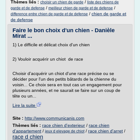
Thèmes liés :
/
choisir un chien de garde
liste des chiens de
/
/
garde et de defense
meilleur chien de garde et de defense
/
chien de garde et
difference entre chien de garde et de defense
de defense
Faire le bon choix d'un chien - Danièle
Mirat ...
1) Le difficile et délicat choix d'un chien
2) Vouloir acquérir un chiot de race
Choisir d'acquérir un chiot d'une race précise ou se
décider pour l'un des petits bâtards de la chienne du
voisin... Ce choix sera en tout cas un engagement pour
plusieurs années, et ne saurait se faire sur un coup de
tête ou un...
Lire la suite
Site :
http://www.communicanis.com
Thèmes liés :
race chien d'exterieur
/
race chien
d'appartement
/
/
race chien d'arret
/
jeux d elevage de chiot
race d chien