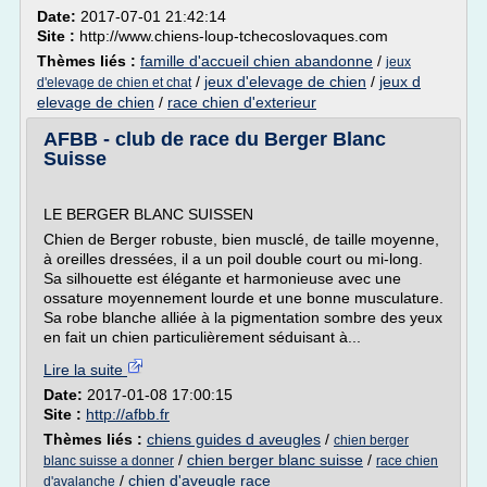
Date:
2017-07-01 21:42:14
Site :
http://www.chiens-loup-tchecoslovaques.com
Thèmes liés :
famille d'accueil chien abandonne
/
jeux
/
jeux d'elevage de chien
/
jeux d
d'elevage de chien et chat
elevage de chien
/
race chien d'exterieur
AFBB - club de race du Berger Blanc
Suisse
LE BERGER BLANC SUISSEN
Chien de Berger robuste, bien musclé, de taille moyenne,
à oreilles dressées, il a un poil double court ou mi-long.
Sa silhouette est élégante et harmonieuse avec une
ossature moyennement lourde et une bonne musculature.
Sa robe blanche alliée à la pigmentation sombre des yeux
en fait un chien particulièrement séduisant à...
Lire la suite
Date:
2017-01-08 17:00:15
Site :
http://afbb.fr
Thèmes liés :
chiens guides d aveugles
/
chien berger
/
chien berger blanc suisse
/
blanc suisse a donner
race chien
/
chien d'aveugle race
d'avalanche